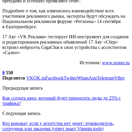
брендами и успешно проявляют себя».
Подробнее о том, как изменилось взаимодействие всех
участников рекламного рынка, эксперты будут обсуждать на
Национальном рекламном форуме «Регионы» 14 сентября
в Екатеринбурге.
17 Авг «VK Реклама» тестирует ИИ-инструмент для создания
и редактирования рекламных объявлений 17 Авг «Сбер»
встроил нейросеть GigaChat в свои устройства с ассистентом
«Салют»
Источник:
www.sostav.ru
0
550
Поделится
VK
OK.ru
Facebook
Twitter
WhatsApp
Telegram
Viber
Предыдущая запись
Как создать квиз, который будет приносить лиды до 25% с
трафика?
Следующая запись
Кто виноват, если у агентства нет денег: руководитель,
сотрудник или заказчик (ответ знает Vitamin.tools)