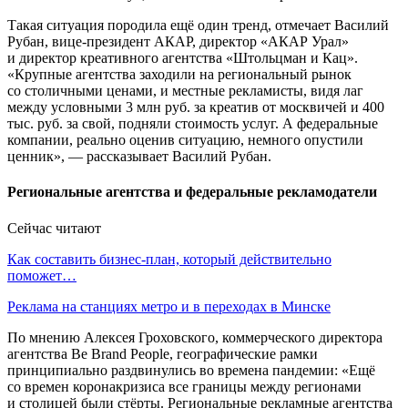
Такая ситуация породила ещё один тренд, отмечает Василий
Рубан, вице-президент АКАР, директор «АКАР Урал»
и директор креативного агентства «Штольцман и Кац».
«Крупные агентства заходили на региональный рынок
со столичными ценами, и местные рекламисты, видя лаг
между условными 3 млн руб. за креатив от москвичей и 400
тыс. руб. за свой, подняли стоимость услуг. А федеральные
компании, реально оценив ситуацию, немного опустили
ценник», — рассказывает Василий Рубан.
Региональные агентства и федеральные рекламодатели
Сейчас читают
Как составить бизнес-план, который действительно
поможет…
Реклама на станциях метро и в переходах в Минске
По мнению Алексея Гроховского, коммерческого директора
агентства Be Brand People, географические рамки
принципиально раздвинулись во времена пандемии: «Ещё
со времен коронакризиса все границы между регионами
и столицей были стёрты. Региональные рекламные агентства