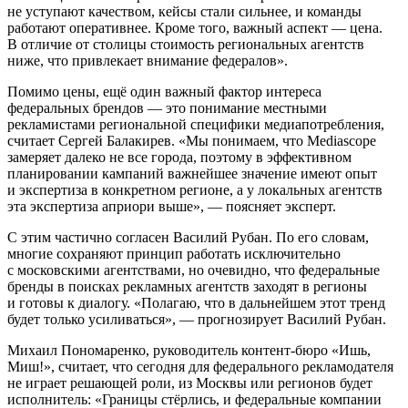
не уступают качеством, кейсы стали сильнее, и команды
работают оперативнее. Кроме того, важный аспект — цена.
В отличие от столицы стоимость региональных агентств
ниже, что привлекает внимание федералов».
Помимо цены, ещё один важный фактор интереса
федеральных брендов — это понимание местными
рекламистами региональной специфики медиапотребления,
считает Сергей Балакирев. «Мы понимаем, что Mediascope
замеряет далеко не все города, поэтому в эффективном
планировании кампаний важнейшее значение имеют опыт
и экспертиза в конкретном регионе, а у локальных агентств
эта экспертиза априори выше», — поясняет эксперт.
С этим частично согласен Василий Рубан. По его словам,
многие сохраняют принцип работать исключительно
с московскими агентствами, но очевидно, что федеральные
бренды в поисках рекламных агентств заходят в регионы
и готовы к диалогу. «Полагаю, что в дальнейшем этот тренд
будет только усиливаться», — прогнозирует Василий Рубан.
Михаил Пономаренко, руководитель контент-бюро «Ишь,
Миш!», считает, что сегодня для федерального рекламодателя
не играет решающей роли, из Москвы или регионов будет
исполнитель: «Границы стёрлись, и федеральные компании