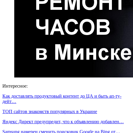
Интересное:
Как доставлять продуктовый контент до ЦА и быть ап-ту-
дейт…
ТОП сайтов знакомств популярных в Украине
Яндекс Директ предупредит, что к объявлению добавлен…
Samsung намерен сменить поисковик Google на Bing от…