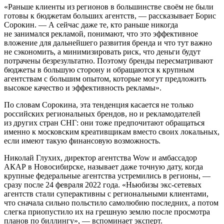
«Раньше клиенты из регионов в большинстве своём не были
готовы к бюджетам больших агентств, — рассказывает Борис
Сорокин. — А сейчас даже те, кто раньше никогда
не занимался рекламой, понимают, что это эффективное
вложение для дальнейшего развития бренда и что тут важно
не сэкономить, а минимизировать риск, что деньги будут
потрачены безрезультатно. Поэтому бренды пересматривают
бюджеты в большую сторону и обращаются к крупным
агентствам с большим опытом, которые могут предложить
высокое качество и эффективность рекламы».
По словам Сорокина, эта тенденция касается не только
российских региональных брендов, но и рекламодателей
из других стран СНГ: они тоже предпочитают обращаться
именно к московским креативщикам вместо своих локальных,
если имеют такую финансовую возможность.
Николай Глухих, директор агентства Wow и амбассадор
АКАР в Новосибирске, называет даже точную дату, когда
крупные федеральные агентства устремились в регионы, —
сразу после 24 февраля 2022 года. «Ньюбизы экс-сетевых
агентств стали суперактивны с региональными клиентами,
что сначала сильно польстило самолюбию последних, а потом
слегка приопустило их на грешную землю после просмотра
планов по биллингу», — вспоминает эксперт.