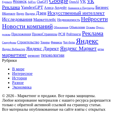
Google
VK
#поиск
VK
ChatGPT
OpenAI
#деньги
AdFox
Реклама
YandexGPT
Бизнес
Апдейт
Алиса
Ашманов и Партнеры
Искусственный интеллект
Дзен
ВКонтакте
Видео
Выдача
Нейросети
Исследования
Маркетплейс
Недвижимость
Новости компаний
Объявления
Обновления
Отзывы
Пресс-
Реклама
РСЯ
Приложения
ПромоСтраницы
Рейтинги
релизы
Яндекс
Строительство
Товары
Финансы
Чат-боты
Смартфоны
Яндекс Маркет
Яндекс Директ
Яндекс.Вебмастер
игры
маркетинг
технологии
ремонт
Рубрики
В мире
Интересное
История
Разное
Экономика
© 2026 - Маркетинг и продажи. Все права защищены.
Любое копирование материалов с нашего ресурса разрешается
только с обратной активной ссылкой на страницу статьи.
Все материалы опубликованные на сайте взяты с открытых