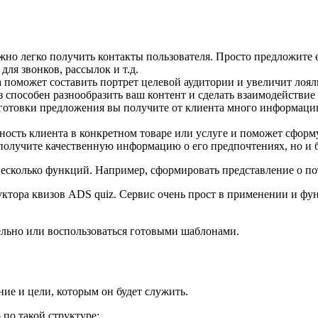
но легко получить контакты пользователя. Просто предложите е
ля звонков, рассылок и т.д.
а поможет составить портрет целевой аудитории и увеличит лоял
з способен разнообразить ваш контент и сделать взаимодействие
дготовки предложения вы получите от клиента много информации
ность клиента в конкретном товаре или услуге и поможет сформ
 получите качественную информацию о его предпочтениях, но и 
сколько функций. Например, сформировать представление о пот
руктора квизов ADS quiz. Сервис очень прост в применении и ф
тельно или воспользоваться готовыми шаблонами.
ние и цели, которым он будет служить.
по такой структуре: