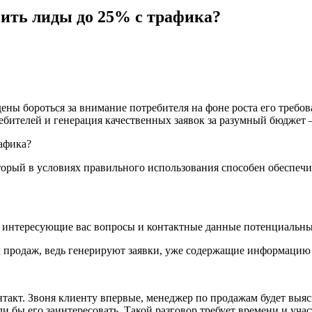
сить лиды до 25% с трафика?
ны бороться за внимание потребителя на фоне роста его требова
ебителей и генерация качественных заявок за разумный бюджет —
орый в условиях правильного использования способен обеспечит
на интересующие вас вопросы и контактные данные потенциальн
а продаж, ведь генерируют заявки, уже содержащие информацию
такт. Звоня клиенту впервые, менеджер по продажам будет выясн
и бы его заинтересовать. Такой разговор требует времени и уча