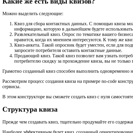
Какие же есть виды квизов?
Можно выделить следующие:
Квиз для сбора контактных данных. С помощью квиза мож
информацию, которую в дальнейшем будете использовать д
Развлекательный квиз. Опрос по тематике вашего бизнес
нравится, когда их мнением интересуются. К тому же кви
Квиз-анкета. Такой опросник будет уместен, если для по
запросите потребителя оставить контактные данные.
Продающий квиз. Такой квиз позволит вам узнать потреб
потребителю скидку за прохождение квиза, вы не только
Грамотно созданный квиз способен выполнить одновременно не
Рассмотрим процесс создания квиза на примере no-code конст
сервисы.
В этом конструкторе вы сможете создать квиз с нуля самостоя
Структура квиза
Прежде чем создавать квиз, тщательно продумайте его содержа
Наиболее эффективным будет квиз, созданный ориентировочно 