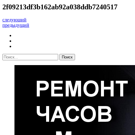
2f09213df3b162ab92a038ddb7240517
следующий
предыдущий