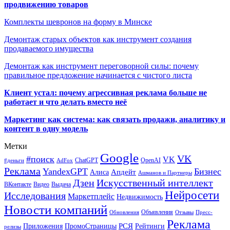
продвижению товаров
Комплекты шевронов на форму в Минске
Демонтаж старых объектов как инструмент создания
продаваемого имущества
Демонтаж как инструмент переговорной силы: почему
правильное предложение начинается с чистого листа
Клиент устал: почему агрессивная реклама больше не
работает и что делать вместо неё
Маркетинг как система: как связать продажи, аналитику и
контент в одну модель
Метки
Google
VK
#поиск
VK
ChatGPT
OpenAI
#деньги
AdFox
Реклама
YandexGPT
Бизнес
Апдейт
Алиса
Ашманов и Партнеры
Искусственный интеллект
Дзен
ВКонтакте
Видео
Выдача
Нейросети
Исследования
Маркетплейс
Недвижимость
Новости компаний
Объявления
Обновления
Отзывы
Пресс-
Реклама
РСЯ
Приложения
ПромоСтраницы
Рейтинги
релизы