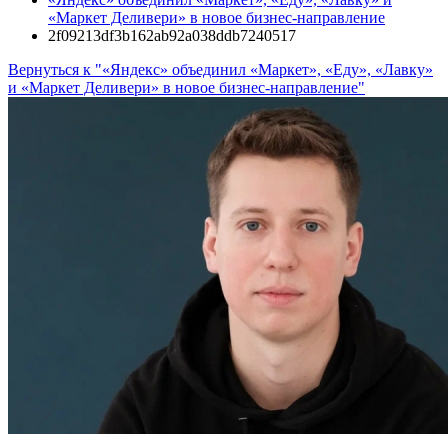
«Маркет Деливери» в новое бизнес-направление
2f09213df3b162ab92a038ddb7240517
Вернуться к "«Яндекс» объединил «Маркет», «Еду», «Лавку»
и «Маркет Деливери» в новое бизнес-направление"