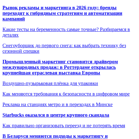
Рынок рекламы и маркетинга в 2026 году: бренды
переходят к гибридным стратегиям и автоматизации
кампаний
Какие тесты на беременность самые точные? Разбираемся в
деталях
Снегоуборщик до первого снега: как выбрать технику без
сезонной спешки
Промышленный маркетинг становится драйвером
международных продаж: в Роттердаме открылась
крупнейшая отраслевая выставка Европы
Воздушно-пузырьковая плёнка для упаковки
Как меняются требования к безопасности в цифровом мире
Реклама на станциях метро и в переходах в Минске
Starbucks оказался в центре крупного скандала
Как правильно организовать переезд и не потерять время
В Беларуси меняются подходы к маркетингу и