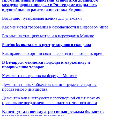
Промышленный маркетинг становится драйвером
международных продаж: в Роттердаме открылась
крупнейшая отраслевая выставка Европы
Воздушно-пузырьковая плёнка для упаковки
Как меняются требования к безопасности в цифровом мире
Реклама на станциях метро и в переходах в Минске
Starbucks оказался в центре крупного скандала
Как правильно организовать переезд и не потерять время
В Беларуси меняются подходы к маркетингу и
продвижению товаров
Комплекты шевронов на форму в Минске
Демонтаж старых объектов как инструмент создания
продаваемого имущества
Демонтаж как инструмент переговорной силы: почему
правильное предложение начинается с чистого листа
Клиент устал: почему агрессивная реклама больше не