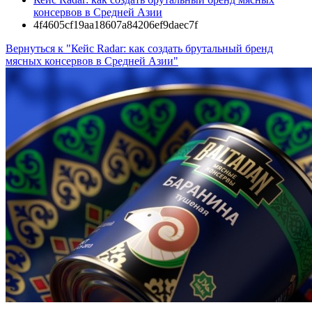
консервов в Средней Азии
4f4605cf19aa18607a84206ef9daec7f
Вернуться к "Кейс Radar: как создать брутальный бренд
мясных консервов в Средней Азии"