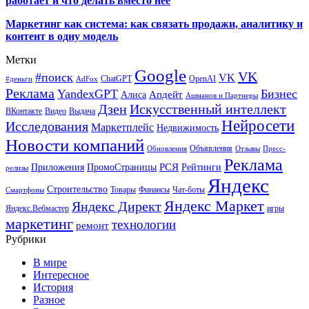
работает и что делать вместо неё
Маркетинг как система: как связать продажи, аналитику и
контент в одну модель
Метки
Google
VK
#поиск
VK
ChatGPT
OpenAI
#деньги
AdFox
Реклама
YandexGPT
Бизнес
Апдейт
Алиса
Ашманов и Партнеры
Искусственный интеллект
Дзен
ВКонтакте
Видео
Выдача
Нейросети
Исследования
Маркетплейс
Недвижимость
Новости компаний
Объявления
Обновления
Отзывы
Пресс-
Реклама
РСЯ
Приложения
ПромоСтраницы
Рейтинги
релизы
Яндекс
Строительство
Товары
Финансы
Чат-боты
Смартфоны
Яндекс Маркет
Яндекс Директ
Яндекс.Вебмастер
игры
маркетинг
технологии
ремонт
Рубрики
В мире
Интересное
История
Разное