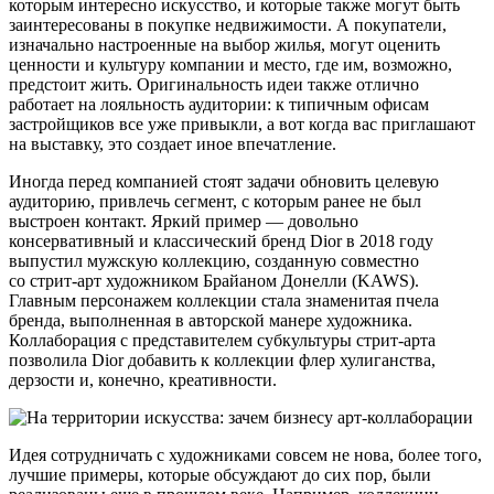
которым интересно искусство, и которые также могут быть
заинтересованы в покупке недвижимости. А покупатели,
изначально настроенные на выбор жилья, могут оценить
ценности и культуру компании и место, где им, возможно,
предстоит жить. Оригинальность идеи также отлично
работает на лояльность аудитории: к типичным офисам
застройщиков все уже привыкли, а вот когда вас приглашают
на выставку, это создает иное впечатление.
Иногда перед компанией стоят задачи обновить целевую
аудиторию, привлечь сегмент, с которым ранее не был
выстроен контакт. Яркий пример — довольно
консервативный и классический бренд Dior в 2018 году
выпустил мужскую коллекцию, созданную совместно
со стрит-арт художником Брайаном Донелли (KAWS).
Главным персонажем коллекции стала знаменитая пчела
бренда, выполненная в авторской манере художника.
Коллаборация с представителем субкультуры стрит-арта
позволила Dior добавить к коллекции флер хулиганства,
дерзости и, конечно, креативности.
Идея сотрудничать с художниками совсем не нова, более того,
лучшие примеры, которые обсуждают до сих пор, были