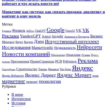
работает и что делать вместо неё
Маркетинг как система: как связать продажи, аналитику и
контент в одну модель
Метки
Google
VK
#поиск
VK
ChatGPT
OpenAI
#деньги
AdFox
Реклама
YandexGPT
Бизнес
Апдейт
Алиса
Ашманов и Партнеры
Искусственный интеллект
Дзен
ВКонтакте
Видео
Выдача
Нейросети
Исследования
Маркетплейс
Недвижимость
Новости компаний
Объявления
Обновления
Отзывы
Пресс-
Реклама
РСЯ
Приложения
ПромоСтраницы
Рейтинги
релизы
Яндекс
Строительство
Товары
Финансы
Чат-боты
Смартфоны
Яндекс Маркет
Яндекс Директ
Яндекс.Вебмастер
игры
маркетинг
технологии
ремонт
Рубрики
В мире
Интересное
История