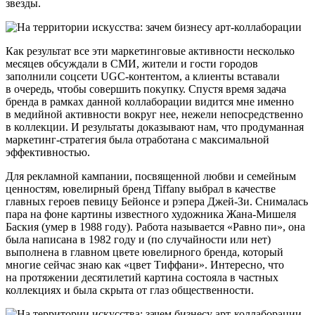
звезды.
Как результат все эти маркетинговые активности несколько
месяцев обсуждали в СМИ, жители и гости городов
заполнили соцсети UGC-контентом, а клиенты вставали
в очередь, чтобы совершить покупку. Спустя время задача
бренда в рамках данной коллаборации видится мне именно
в медийной активности вокруг нее, нежели непосредственно
в коллекции. И результаты доказывают нам, что продуманная
маркетинг-стратегия была отработана с максимальной
эффективностью.
Для рекламной кампании, посвященной любви и семейным
ценностям, ювелирный бренд Tiffany выбрал в качестве
главных героев певицу Бейонсе и рэпера Джей-Зи. Снималась
пара на фоне картины известного художника Жана-Мишеля
Баския (умер в 1988 году). Работа называется «Равно пи», она
была написана в 1982 году и (по случайности или нет)
выполнена в главном цвете ювелирного бренда, который
многие сейчас знаю как «цвет Тиффани». Интересно, что
на протяжении десятилетий картина состояла в частных
коллекциях и была скрыта от глаз общественности.