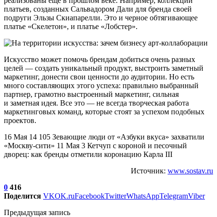
реализованы еще в прошлом веке. Например, коллекции
платьев, созданных Сальвадором Дали для бренда своей
подруги Эльзы Скиапарелли. Это и черное обтягивающее
платье «Скелетон», и платье «Лобстер».
Искусство может помочь брендам добиться очень разных
целей — создать уникальный продукт, выстроить заметный
маркетинг, донести свои ценности до аудитории. Но есть
много составляющих этого успеха: правильно выбранный
партнер, грамотно выстроенный маркетинг, сильная
и заметная идея. Все это — не всегда творческая работа
маркетинговых команд, которые стоят за успехом подобных
проектов.
16 Мая 14 105 Зевающие люди от «Азбуки вкуса» захватили
«Москву-сити» 11 Мая 3 Кетчуп с короной и песочный
дворец: как бренды отметили коронацию Карла III
Источник:
www.sostav.ru
0
416
Поделится
VK
OK.ru
Facebook
Twitter
WhatsApp
Telegram
Viber
Предыдущая запись