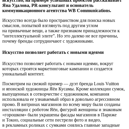
искусство, на примере успешных проектов рассказывает
Яна Удалова, PR-консультант и основатель
коммуникационного агентства WB Communications.
Искусство всегда было пространством для поиска новых
смыслов, попыткой взглянуть под другим углом
на привычные вещи, а также признаком принадлежности к
“интеллектуальной элите”. Но это далеко не все причины,
почему бренды сотрудничают с художниками.
Искусство позволяет работать с новыми идеями
Искусство позволяет работать с новыми идеями, вокруг
которых строятся маркетинговые кампании и создается
уникальный контент.
Посмотрим на свежий пример — дуэт бренда Louis Vuitton
и японской художницы Яёи Кусамы. Кроме коллекции сумок,
выпущенных в сотворчестве с художником, компания
использовала ее узнаваемый образ в довольно агрессивном
промо. В витринах магазинов по всему миру были созданы
инсталляции с роботом Яёи, фигурой женщины и знаковым
«горошком» были украшены фасады магазинов в Париже
и Токио, социальные сети пестрели фото и видео,
в рекламных роликах с сумками снялись главные западные