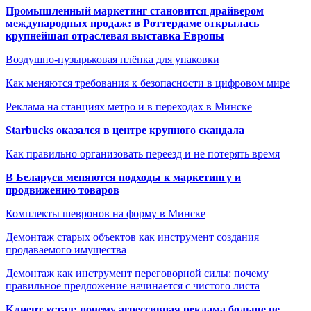
Промышленный маркетинг становится драйвером
международных продаж: в Роттердаме открылась
крупнейшая отраслевая выставка Европы
Воздушно-пузырьковая плёнка для упаковки
Как меняются требования к безопасности в цифровом мире
Реклама на станциях метро и в переходах в Минске
Starbucks оказался в центре крупного скандала
Как правильно организовать переезд и не потерять время
В Беларуси меняются подходы к маркетингу и
продвижению товаров
Комплекты шевронов на форму в Минске
Демонтаж старых объектов как инструмент создания
продаваемого имущества
Демонтаж как инструмент переговорной силы: почему
правильное предложение начинается с чистого листа
Клиент устал: почему агрессивная реклама больше не