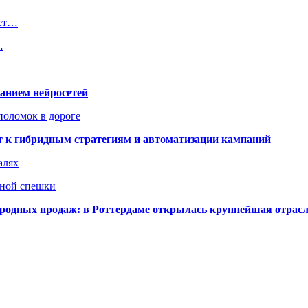
ает…
…
ванием нейросетей
поломок в дороге
ят к гибридным стратегиям и автоматизации кампаний
алях
нной спешки
одных продаж: в Роттердаме открылась крупнейшая отрас