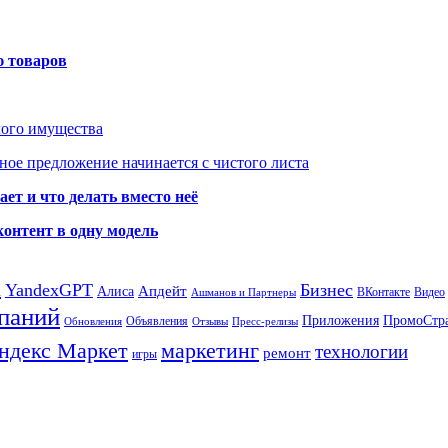
ю товаров
мого имущества
ое предложение начинается с чистого листа
ет и что делать вместо неё
контент в одну модель
а
YandexGPT
Бизнес
Апдейт
Алиса
ВКонтакте
Видео
Ашманов и Партнеры
паний
Приложения
ПромоСтр
Объявления
Обновления
Отзывы
Пресс-релизы
ндекс Маркет
маркетинг
технологии
ремонт
игры