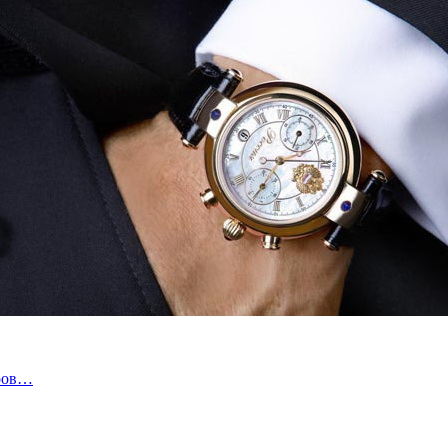
аров…