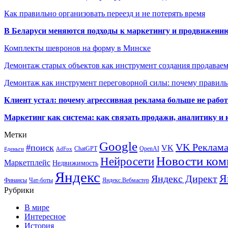
Как правильно организовать переезд и не потерять время
В Беларуси меняются подходы к маркетингу и продвижени
Комплекты шевронов на форму в Минске
Демонтаж старых объектов как инструмент создания продавае
Демонтаж как инструмент переговорной силы: почему правильн
Клиент устал: почему агрессивная реклама больше не работа
Маркетинг как система: как связать продажи, аналитику и 
Метки
Google
VK Реклам
#поиск
VK
ChatGPT
OpenAI
#деньги
AdFox
Новости ком
Нейросети
Маркетплейс
Недвижимость
Яндекс
Я
Яндекс Директ
Финансы
Чат-боты
Яндекс.Вебмастер
Рубрики
В мире
Интересное
История