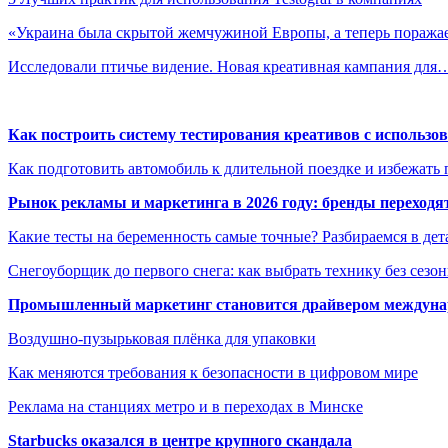
«Украина была скрытой жемчужиной Европы, а теперь пораж
Исследовали птичье видение. Новая креативная кампания для
Как построить систему тестирования креативов с использо
Как подготовить автомобиль к длительной поездке и избежать 
Рынок рекламы и маркетинга в 2026 году: бренды переход
Какие тесты на беременность самые точные? Разбираемся в дет
Снегоуборщик до первого снега: как выбрать технику без сезо
Промышленный маркетинг становится драйвером междунар
Воздушно-пузырьковая плёнка для упаковки
Как меняются требования к безопасности в цифровом мире
Реклама на станциях метро и в переходах в Минске
Starbucks оказался в центре крупного скандала