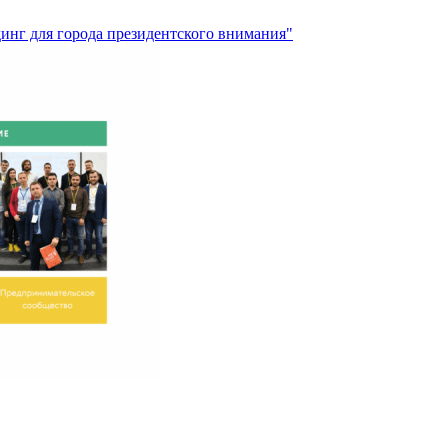
инг для города президентского внимания"