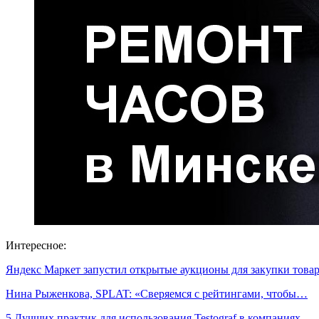
Интересное:
Яндекс Маркет запустил открытые аукционы для закупки тов
Нина Рыженкова, SPLAT: «Сверяемся с рейтингами, чтобы…
5 Лучших практик для использования Testograf в компаниях