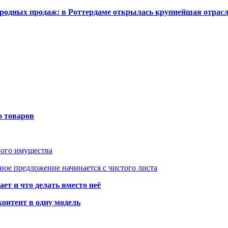
одных продаж: в Роттердаме открылась крупнейшая отрас
ю товаров
мого имущества
ое предложение начинается с чистого листа
ет и что делать вместо неё
контент в одну модель