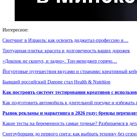
Интересное:
Свитчинг в Израиль: как освоить диджитал-профессию и…
Тротуарная плитка: красота и долговечность ваших дорожек
«Дикпик не скинул, и ладно». Топ-менеджер горячо…
Йогуртовые путешествия вкусами и странами: креативный ке
Бывший российский Danone стал Health & Nutrition
Как построить систему тестирования креативов с использо
Как подготовить автомобиль к длительной поездке и избежать 
Рынок рекламы и маркетинга в 2026 году: бренды переход
Какие тесты на беременность самые точные? Разбираемся в дет
Снегоуборщик до первого снега: как выбрать технику без сезо