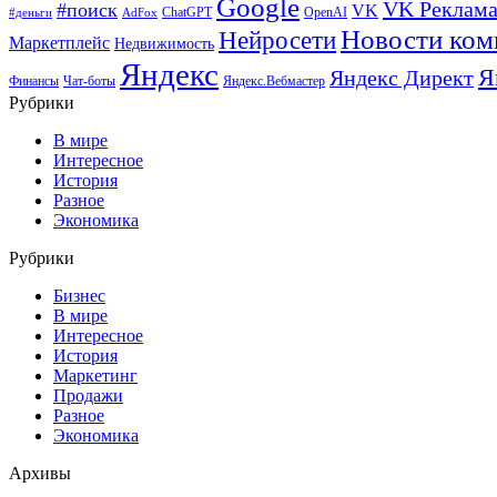
Google
VK Реклам
#поиск
VK
ChatGPT
OpenAI
#деньги
AdFox
Новости ком
Нейросети
Маркетплейс
Недвижимость
Яндекс
Я
Яндекс Директ
Финансы
Чат-боты
Яндекс.Вебмастер
Рубрики
В мире
Интересное
История
Разное
Экономика
Рубрики
Бизнес
В мире
Интересное
История
Маркетинг
Продажи
Разное
Экономика
Архивы