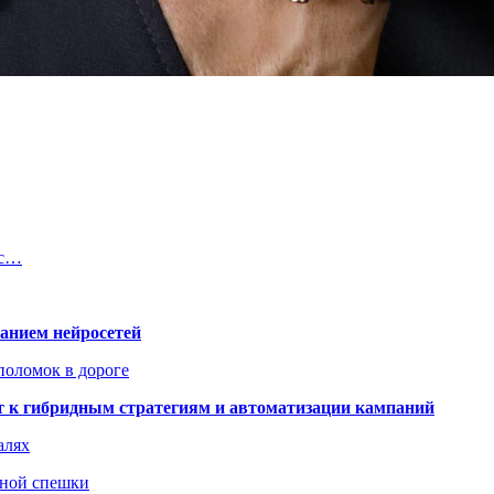
йс…
ванием нейросетей
поломок в дороге
ят к гибридным стратегиям и автоматизации кампаний
алях
нной спешки