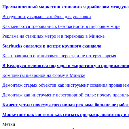
Промышленный маркетинг становится драйвером междунар
Воздушно-пузырьковая плёнка для упаковки
Как меняются требования к безопасности в цифровом мире
Реклама на станциях метро и в переходах в Минске
Starbucks оказался в центре крупного скандала
Как правильно организовать переезд и не потерять время
В Беларуси меняются подходы к маркетингу и продвижени
Комплекты шевронов на форму в Минске
Демонтаж старых объектов как инструмент создания продавае
Демонтаж как инструмент переговорной силы: почему правильн
Клиент устал: почему агрессивная реклама больше не работа
Маркетинг как система: как связать продажи, аналитику и 
Метки