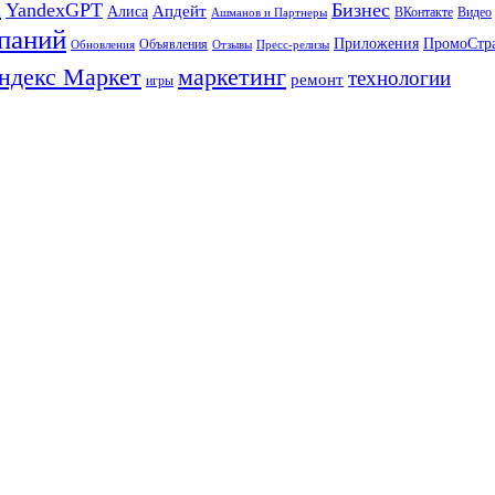
а
YandexGPT
Бизнес
Апдейт
Алиса
ВКонтакте
Видео
Ашманов и Партнеры
паний
Приложения
ПромоСтр
Объявления
Обновления
Отзывы
Пресс-релизы
ндекс Маркет
маркетинг
технологии
ремонт
игры