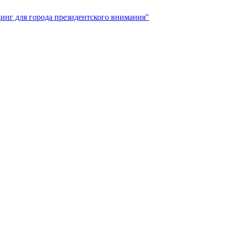
инг для города президентского внимания"