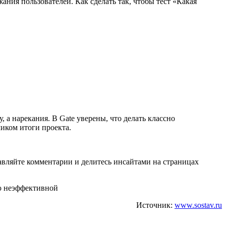
ания пользователей. Как сделать так, чтобы тест «Какая
, а нарекания. В Gate уверены, что делать классно
чиком итоги проекта.
авляйте комментарии и делитесь инсайтами на страницах
ию неэффективной
Источник:
www.sostav.ru