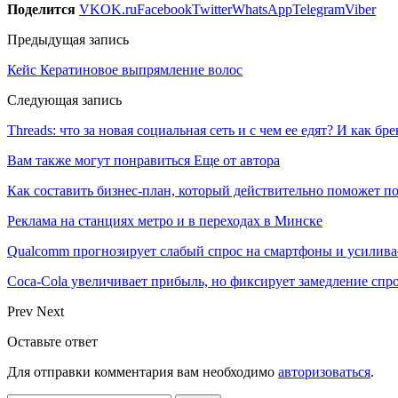
Поделится
VK
OK.ru
Facebook
Twitter
WhatsApp
Telegram
Viber
Предыдущая запись
Кейс Кератиновое выпрямление волос
Следующая запись
Threads: что за новая социальная сеть и с чем ее едят? И как б
Вам также могут понравиться
Еще от автора
Как составить бизнес-план, который действительно поможет 
Реклама на станциях метро и в переходах в Минске
Qualcomm прогнозирует слабый спрос на смартфоны и усилива
Coca-Cola увеличивает прибыль, но фиксирует замедление спр
Prev
Next
Оставьте ответ
Для отправки комментария вам необходимо
авторизоваться
.