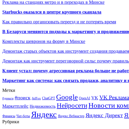
Реклама на станциях метро и в переходах в Минске
Starbucks оказался в центре крупного скандала
Как правильно организовать переезд и не потерять время
В Беларуси меняются подходы к маркетингу и продвижени
Комплекты шевронов на форму в Минске
Демонтаж старых объектов как инструмент создания продавае
Демонтаж как инструмент переговорной силы: почему правильн
Клиент устал: почему агрессивная реклама больше не работа
Маркетинг как система: как связать продажи, аналитику и 
Метки
Google
VK Реклам
#поиск
VK
ChatGPT
OpenAI
#деньги
AdFox
Новости ком
Нейросети
Маркетплейс
Недвижимость
Яндекс
Я
Яндекс Директ
Финансы
Чат-боты
Яндекс.Вебмастер
Рубрики