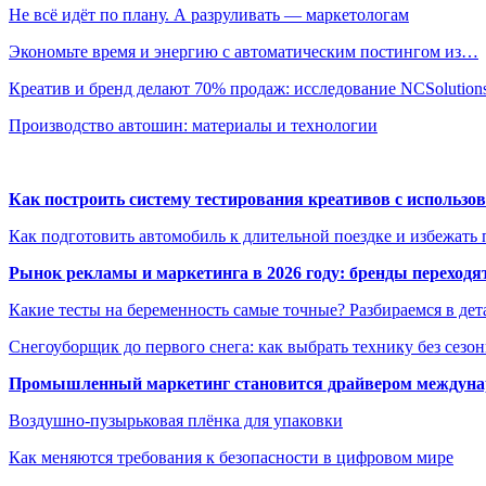
Не всё идёт по плану. А разруливать — маркетологам
Экономьте время и энергию с автоматическим постингом из…
Креатив и бренд делают 70% продаж: исследование NCSolutio
Производство автошин: материалы и технологии
Как построить систему тестирования креативов с использо
Как подготовить автомобиль к длительной поездке и избежать 
Рынок рекламы и маркетинга в 2026 году: бренды переход
Какие тесты на беременность самые точные? Разбираемся в дет
Снегоуборщик до первого снега: как выбрать технику без сезо
Промышленный маркетинг становится драйвером междунар
Воздушно-пузырьковая плёнка для упаковки
Как меняются требования к безопасности в цифровом мире