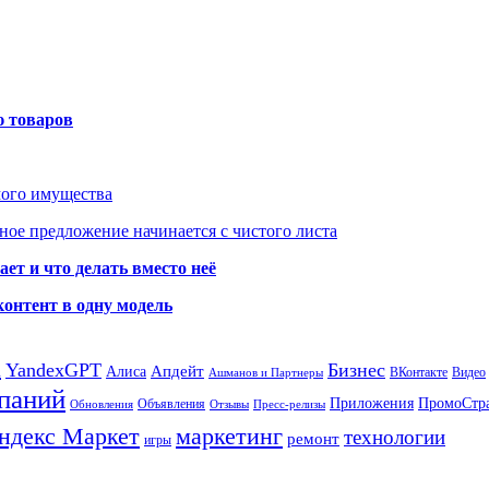
ю товаров
мого имущества
ое предложение начинается с чистого листа
ет и что делать вместо неё
контент в одну модель
а
YandexGPT
Бизнес
Апдейт
Алиса
ВКонтакте
Видео
Ашманов и Партнеры
паний
Приложения
ПромоСтр
Объявления
Обновления
Отзывы
Пресс-релизы
ндекс Маркет
маркетинг
технологии
ремонт
игры