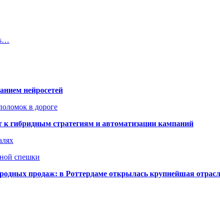
ns…
ванием нейросетей
поломок в дороге
ят к гибридным стратегиям и автоматизации кампаний
алях
нной спешки
одных продаж: в Роттердаме открылась крупнейшая отрас