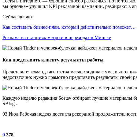
Тесты в интернете — хороший способ развлечься, но не только
вы булочка» улучшил KPI рекламной кампании, разбирают в аг
Сейчас читают
Как составить бизнес-план, который действительно поможет…
Реклама на станциях метро и в переходах в Минске
Как представить клиенту результаты работы
Представьте: команда агентства месяц сходила с ума, выполнила
недостаточно: нужно грамотно представить результаты своей ра
Каждую неделю редакция Sostav отбирает лучшие материалы биз
SBlogs.
03 Июл Рабочая неделя достигла рекордной продолжительност
0
378