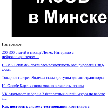
Интересное:
200-300 статей в месяц? Легко. Интервью с
нейрокопирайтером…
В «VK Рекламе» появилась возможность брендирования лид-
форм
Товарная галерея Яндекса стала доступна для автотранспорта
На Google Картах снова можно оставлять отзывы
VK открывает набор на 3 бесплатных онлайн-курса по работе
с…
Как построить систему тестирования креативов с