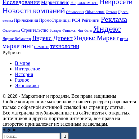
Нейросети
Исследования
Маркетплейс
Недвижимость
Новости компаний
Объявления
Обновления
Отзывы
Пресс-
Реклама
РСЯ
Приложения
ПромоСтраницы
Рейтинги
релизы
Яндекс
Строительство
Товары
Финансы
Чат-боты
Смартфоны
Яндекс Маркет
Яндекс Директ
Яндекс.Вебмастер
игры
маркетинг
технологии
ремонт
Рубрики
В мире
Интересное
История
Разное
Экономика
© 2026 - Маркетинг и продажи. Все права защищены.
Любое копирование материалов с нашего ресурса разрешается
только с обратной активной ссылкой на страницу статьи.
Все материалы опубликованные на сайте взяты с открытых
источников и других порталов интернета, все права на
авторство принадлежат их законным владельцам.
Sign in