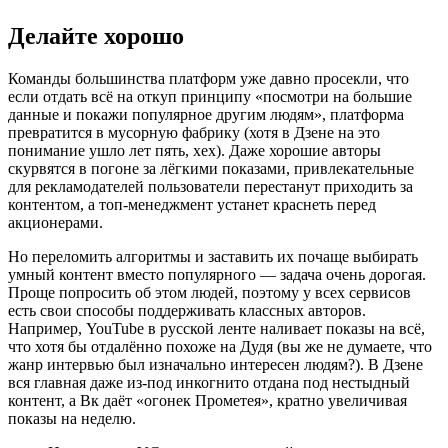
Делайте хорошо
Команды большинства платформ уже давно просекли, что
если отдать всё на откуп принципу «посмотри на большие
данные и покажи популярное другим людям», платформа
превратится в мусорную фабрику (хотя в Дзене на это
понимание ушло лет пять, хех). Даже хорошие авторы
скурвятся в погоне за лёгкими показами, привлекательные
для рекламодателей пользователи перестанут приходить за
контентом, а топ-менеджмент устанет краснеть перед
акционерами.
Но переломить алгоритмы и заставить их почаще выбирать
умный контент вместо популярного — задача очень дорогая.
Проще попросить об этом людей, поэтому у всех сервисов
есть свои способы поддерживать классных авторов.
Например, YouTube в русской ленте наливает показы на всё,
что хотя бы отдалённо похоже на Дудя (вы же не думаете, что
жанр интервью был изначально интересен людям?). В Дзене
вся главная даже из-под инкогнито отдана под нестыдный
контент, а Вк даёт «огонек Прометея», кратно увеличивая
показы на неделю.