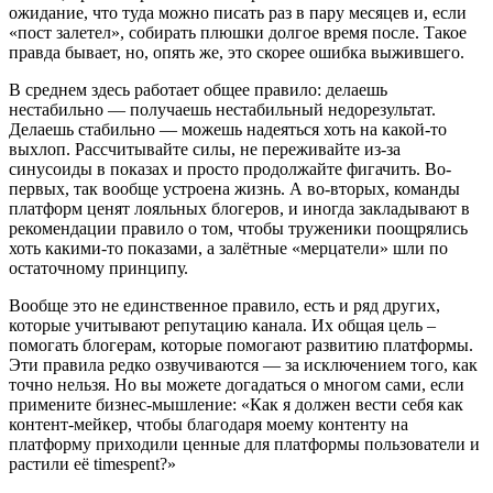
ожидание, что туда можно писать раз в пару месяцев и, если
«пост залетел», собирать плюшки долгое время после. Такое
правда бывает, но, опять же, это скорее ошибка выжившего.
В среднем здесь работает общее правило: делаешь
нестабильно — получаешь нестабильный недорезультат.
Делаешь стабильно — можешь надеяться хоть на какой-то
выхлоп. Рассчитывайте силы, не переживайте из-за
синусоиды в показах и просто продолжайте фигачить. Во-
первых, так вообще устроена жизнь. А во-вторых, команды
платформ ценят лояльных блогеров, и иногда закладывают в
рекомендации правило о том, чтобы труженики поощрялись
хоть какими-то показами, а залётные «мерцатели» шли по
остаточному принципу.
Вообще это не единственное правило, есть и ряд других,
которые учитывают репутацию канала. Их общая цель –
помогать блогерам, которые помогают развитию платформы.
Эти правила редко озвучиваются — за исключением того, как
точно нельзя. Но вы можете догадаться о многом сами, если
примените бизнес-мышление: «Как я должен вести себя как
контент-мейкер, чтобы благодаря моему контенту на
платформу приходили ценные для платформы пользователи и
растили её timespent?»