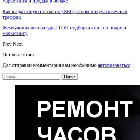
маркетинга и продаж в облаке
Как я адаптирую статьи под SEO, чтобы получать вечный
траффик
Жемчужины литературы: ТОП подборка книг по пиару и
маркетингу
Prev
Next
Оставьте ответ
Для отправки комментария вам необходимо
авторизоваться
.