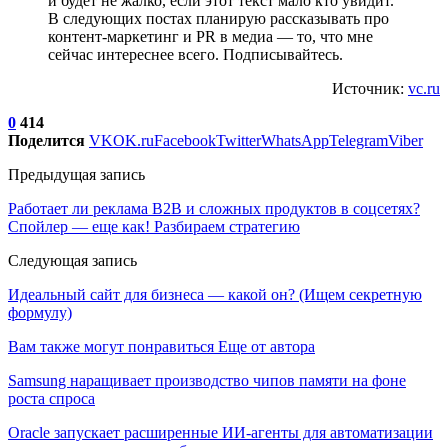
и будет не жалко, если этот текст мало кто увидит.
В следующих постах планирую рассказывать про
контент-маркетинг и PR в медиа — то, что мне
сейчас интереснее всего. Подписывайтесь.
Источник:
vc.ru
0
414
Поделится
VK
OK.ru
Facebook
Twitter
WhatsApp
Telegram
Viber
Предыдущая запись
Работает ли реклама B2B и сложных продуктов в соцсетях?
Спойлер — еще как! Разбираем стратегию
Следующая запись
Идеальный сайт для бизнеса — какой он? (Ищем секретную
формулу)
Вам также могут понравиться
Еще от автора
Samsung наращивает производство чипов памяти на фоне
роста спроса
Oracle запускает расширенные ИИ‑агенты для автоматизации