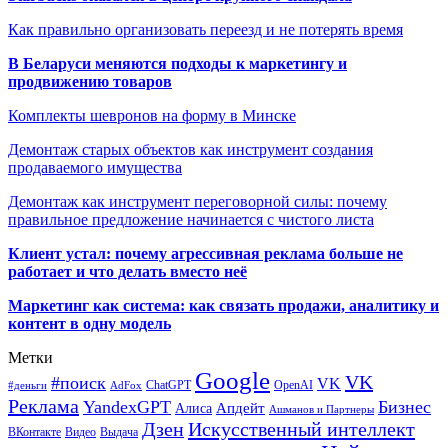
Как правильно организовать переезд и не потерять время
В Беларуси меняются подходы к маркетингу и
продвижению товаров
Комплекты шевронов на форму в Минске
Демонтаж старых объектов как инструмент создания
продаваемого имущества
Демонтаж как инструмент переговорной силы: почему
правильное предложение начинается с чистого листа
Клиент устал: почему агрессивная реклама больше не
работает и что делать вместо неё
Маркетинг как система: как связать продажи, аналитику и
контент в одну модель
Метки
Google
VK
#поиск
VK
ChatGPT
OpenAI
#деньги
AdFox
Реклама
YandexGPT
Бизнес
Апдейт
Алиса
Ашманов и Партнеры
Искусственный интеллект
Дзен
ВКонтакте
Видео
Выдача