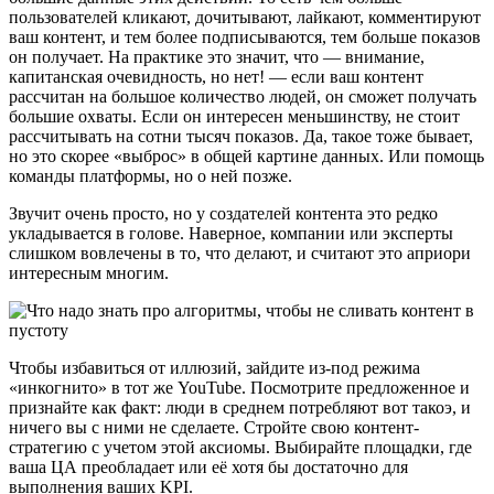
пользователей кликают, дочитывают, лайкают, комментируют
ваш контент, и тем более подписываются, тем больше показов
он получает. На практике это значит, что — внимание,
капитанская очевидность, но нет! — если ваш контент
рассчитан на большое количество людей, он сможет получать
большие охваты. Если он интересен меньшинству, не стоит
рассчитывать на сотни тысяч показов. Да, такое тоже бывает,
но это скорее «выброс» в общей картине данных. Или помощь
команды платформы, но о ней позже.
Звучит очень просто, но у создателей контента это редко
укладывается в голове. Наверное, компании или эксперты
слишком вовлечены в то, что делают, и считают это априори
интересным многим.
Чтобы избавиться от иллюзий, зайдите из-под режима
«инкогнито» в тот же YouTube. Посмотрите предложенное и
признайте как факт: люди в среднем потребляют вот такоэ, и
ничего вы с ними не сделаете. Стройте свою контент-
стратегию с учетом этой аксиомы. Выбирайте площадки, где
ваша ЦА преобладает или её хотя бы достаточно для
выполнения ваших KPI.