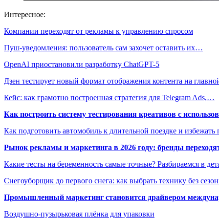
Интересное:
Компании переходят от рекламы к управлению спросом
Пуш-уведомления: пользователь сам захочет оставить их…
OpenAI приостановили разработку ChatGPT-5
Дзен тестирует новый формат отображения контента на главно
Кейс: как грамотно построенная стратегия для Telegram Ads,…
Как построить систему тестирования креативов с использо
Как подготовить автомобиль к длительной поездке и избежать 
Рынок рекламы и маркетинга в 2026 году: бренды переход
Какие тесты на беременность самые точные? Разбираемся в дет
Снегоуборщик до первого снега: как выбрать технику без сезо
Промышленный маркетинг становится драйвером междунар
Воздушно-пузырьковая плёнка для упаковки