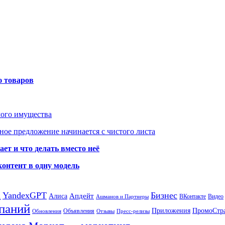
ю товаров
мого имущества
ое предложение начинается с чистого листа
ет и что делать вместо неё
контент в одну модель
а
YandexGPT
Бизнес
Апдейт
Алиса
ВКонтакте
Видео
Ашманов и Партнеры
паний
Приложения
ПромоСтр
Объявления
Обновления
Отзывы
Пресс-релизы