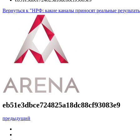
Вернуться к "НРФ: какие каналы приносят реальные результаты
eb51e3dbce724825a18dc88cf93083e9
предыдущий