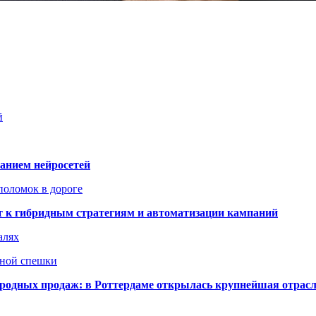
й
ванием нейросетей
поломок в дороге
ят к гибридным стратегиям и автоматизации кампаний
алях
нной спешки
одных продаж: в Роттердаме открылась крупнейшая отрас