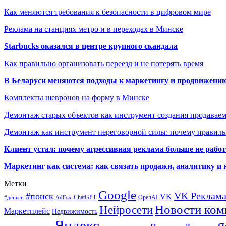
Как меняются требования к безопасности в цифровом мире
Реклама на станциях метро и в переходах в Минске
Starbucks оказался в центре крупного скандала
Как правильно организовать переезд и не потерять время
В Беларуси меняются подходы к маркетингу и продвижени
Комплекты шевронов на форму в Минске
Демонтаж старых объектов как инструмент создания продавае
Демонтаж как инструмент переговорной силы: почему правильн
Клиент устал: почему агрессивная реклама больше не работа
Маркетинг как система: как связать продажи, аналитику и 
Метки
Google
VK Реклам
#поиск
VK
ChatGPT
OpenAI
#деньги
AdFox
Новости ком
Нейросети
Маркетплейс
Недвижимость
Яндекс