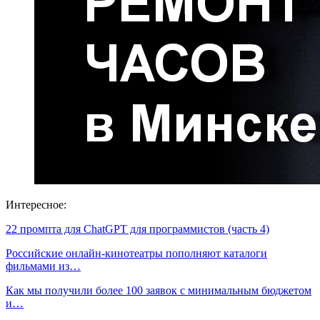
Интересное:
22 промпта для ChatGPT для программистов (часть 4)
Российские онлайн-кинотеатры пополняют каталоги
фильмами из…
Как мы получили более 100 заявок с минимальным бюджетом
и…