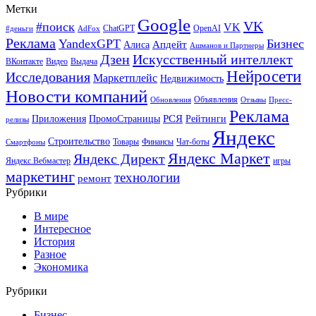
Метки
Google
VK
#поиск
VK
ChatGPT
OpenAI
#деньги
AdFox
Реклама
YandexGPT
Бизнес
Апдейт
Алиса
Ашманов и Партнеры
Искусственный интеллект
Дзен
ВКонтакте
Видео
Выдача
Нейросети
Исследования
Маркетплейс
Недвижимость
Новости компаний
Объявления
Обновления
Отзывы
Пресс-
Реклама
РСЯ
Приложения
ПромоСтраницы
Рейтинги
релизы
Яндекс
Строительство
Товары
Финансы
Чат-боты
Смартфоны
Яндекс Маркет
Яндекс Директ
Яндекс.Вебмастер
игры
маркетинг
технологии
ремонт
Рубрики
В мире
Интересное
История
Разное
Экономика
Рубрики
Бизнес