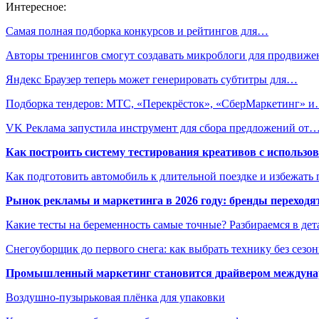
Интересное:
Самая полная подборка конкурсов и рейтингов для…
Авторы тренингов смогут создавать микроблоги для продвиж
Яндекс Браузер теперь может генерировать субтитры для…
Подборка тендеров: МТС, «Перекрёсток», «СберМаркетинг» 
VK Реклама запустила инструмент для сбора предложений от
Как построить систему тестирования креативов с использо
Как подготовить автомобиль к длительной поездке и избежать 
Рынок рекламы и маркетинга в 2026 году: бренды переход
Какие тесты на беременность самые точные? Разбираемся в дет
Снегоуборщик до первого снега: как выбрать технику без сезо
Промышленный маркетинг становится драйвером междунар
Воздушно-пузырьковая плёнка для упаковки