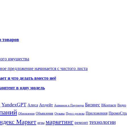
ю товаров
мого имущества
ое предложение начинается с чистого листа
ет и что делать вместо неё
контент в одну модель
а
YandexGPT
Бизнес
Апдейт
Алиса
ВКонтакте
Видео
Ашманов и Партнеры
паний
Приложения
ПромоСтр
Объявления
Обновления
Отзывы
Пресс-релизы
ндекс Маркет
маркетинг
технологии
ремонт
игры