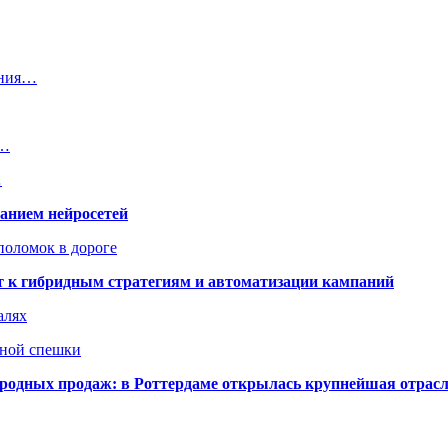
ения…
и…
…
ванием нейросетей
поломок в дороге
ят к гибридным стратегиям и автоматизации кампаний
алях
нной спешки
одных продаж: в Роттердаме открылась крупнейшая отрас