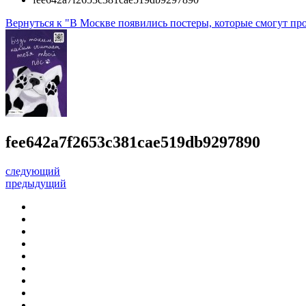
Вернуться к "В Москве появились постеры, которые смогут про
fee642a7f2653c381cae519db9297890
следующий
предыдущий