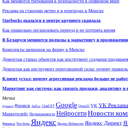
Как меняются требования к безопасности в цифровом мире
Реклама на станциях метро и в переходах в Минске
Starbucks оказался в центре крупного скандала
Как правильно организовать переезд и не потерять время
В Беларуси меняются подходы к маркетингу и продвижени
Комплекты шевронов на форму в Минске
Демонтаж старых объектов как инструмент создания продавае
Демонтаж как инструмент переговорной силы: почему правильн
Клиент устал: почему агрессивная реклама больше не работа
Маркетинг как система: как связать продажи, аналитику и 
Метки
Google
VK Реклам
#поиск
VK
ChatGPT
OpenAI
#деньги
AdFox
Новости ком
Нейросети
Маркетплейс
Недвижимость
Яндекс
Я
Яндекс Директ
Финансы
Чат-боты
Яндекс.Вебмастер