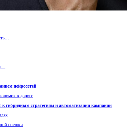
асть…
 и…
ванием нейросетей
поломок в дороге
ят к гибридным стратегиям и автоматизации кампаний
алях
нной спешки