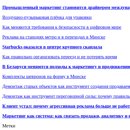
Промышленный маркетинг становится драйвером междунар
Воздушно-пузырьковая плёнка для упаковки
Как меняются требования к безопасности в цифровом мире
Реклама на станциях метро и в переходах в Минске
Starbucks оказался в центре крупного скандала
Как правильно организовать переезд и не потерять время
В Беларуси меняются подходы к маркетингу и продвижени
Комплекты шевронов на форму в Минске
Демонтаж старых объектов как инструмент создания продавае
Демонтаж как инструмент переговорной силы: почему правильн
Клиент устал: почему агрессивная реклама больше не работа
Маркетинг как система: как связать продажи, аналитику и 
Метки