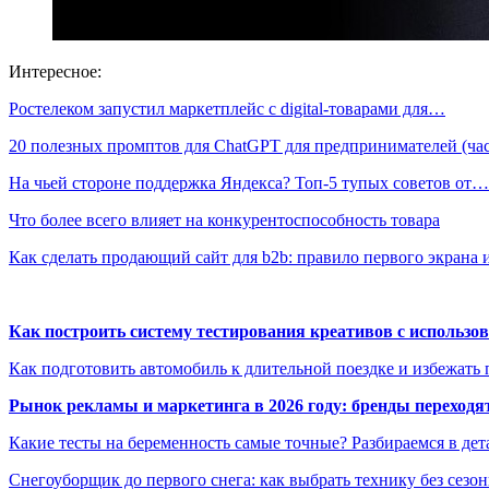
Интересное:
Ростелеком запустил маркетплейс с digital-товарами для…
20 полезных промптов для ChatGPT для предпринимателей (ч
На чьей стороне поддержка Яндекса? Топ-5 тупых советов от…
Что более всего влияет на конкурентоспособность товара
Как сделать продающий сайт для b2b: правило первого экрана
Как построить систему тестирования креативов с использо
Как подготовить автомобиль к длительной поездке и избежать 
Рынок рекламы и маркетинга в 2026 году: бренды переход
Какие тесты на беременность самые точные? Разбираемся в дет
Снегоуборщик до первого снега: как выбрать технику без сезо