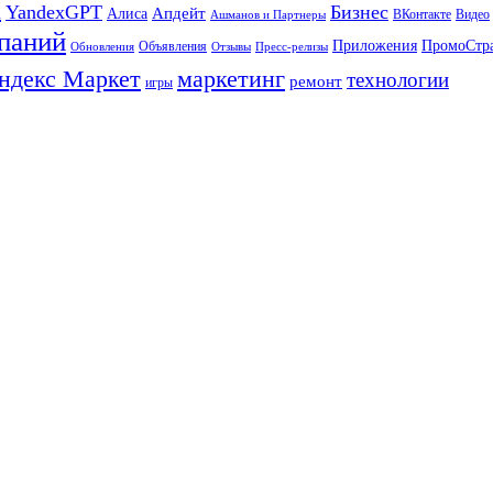
а
YandexGPT
Бизнес
Апдейт
Алиса
ВКонтакте
Видео
Ашманов и Партнеры
паний
Приложения
ПромоСтр
Объявления
Обновления
Отзывы
Пресс-релизы
ндекс Маркет
маркетинг
технологии
ремонт
игры