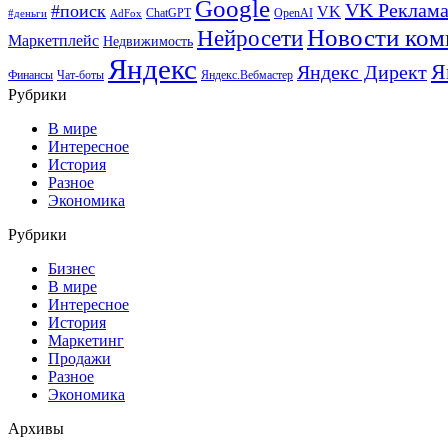
Google
VK Реклам
#поиск
VK
ChatGPT
OpenAI
#деньги
AdFox
Новости ком
Нейросети
Маркетплейс
Недвижимость
Яндекс
Я
Яндекс Директ
Финансы
Чат-боты
Яндекс.Вебмастер
Рубрики
В мире
Интересное
История
Разное
Экономика
Рубрики
Бизнес
В мире
Интересное
История
Маркетинг
Продажи
Разное
Экономика
Архивы