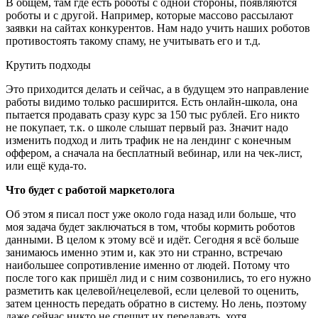
В общем, там где есть роботы с одной стороны, появляются
роботы и с другой. Например, которые массово рассылают
заявки на сайтах конкурентов. Нам надо учить наших роботов
противостоять такому спаму, не учитывать его и т.д.
Крутить подходы
Это приходится делать и сейчас, а в будущем это направление
работы видимо только расширится. Есть онлайн-школа, она
пытается продавать сразу курс за 150 тыс рублей. Его никто
не покупает, т.к. о школе слышат первый раз. Значит надо
изменить подход и лить трафик не на лендинг с конечным
оффером, а сначала на бесплатный вебинар, или на чек-лист,
или ещё куда-то.
Что будет с работой маркетолога
Об этом я писал пост уже около года назад или больше, что
моя задача будет заключаться в том, чтобы кормить роботов
данными. В целом к этому всё и идёт. Сегодня я всё больше
занимаюсь именно этим и, как это ни странно, встречаю
наибольшее сопротивление именно от людей. Потому что
после того как пришёл лид и с ним созвонились, то его нужно
разметить как целевой/нецелевой, если целевой то оценить,
затем ценность передать обратно в систему. Но лень, поэтому
даже сейчас никто не спешит их передавать, хотя