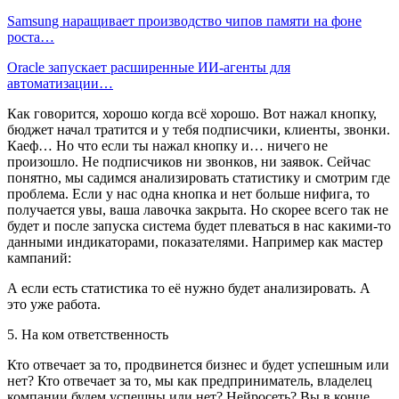
Samsung наращивает производство чипов памяти на фоне
роста…
Oracle запускает расширенные ИИ‑агенты для
автоматизации…
Как говорится, хорошо когда всё хорошо. Вот нажал кнопку,
бюджет начал тратится и у тебя подписчики, клиенты, звонки.
Каеф… Но что если ты нажал кнопку и… ничего не
произошло. Не подписчиков ни звонков, ни заявок. Сейчас
понятно, мы садимся анализировать статистику и смотрим где
проблема. Если у нас одна кнопка и нет больше нифига, то
получается увы, ваша лавочка закрыта. Но скорее всего так не
будет и после запуска система будет плеваться в нас какими-то
данными индикаторами, показателями. Например как мастер
кампаний:
А если есть статистика то её нужно будет анализировать. А
это уже работа.
5. На ком ответственность
Кто отвечает за то, продвинется бизнес и будет успешным или
нет? Кто отвечает за то, мы как предприниматель, владелец
компании будем успешны или нет? Нейросеть? Вы в конце