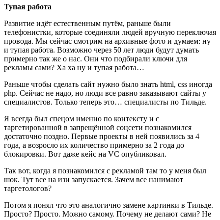
Тупая работа
Развитие идёт естественным путём, раньше были
телефонистки, которые соединяли людей вручную переключая
провода. Мы сейчас смотрим на архивные фото и думаем: ну
и тупая работа. Возможно через 50 лет люди будут думать
примерно так же о нас. Они что подбирали ключи для
рекламы сами? Ха ха ну и тупая работа…
Раньше чтобы сделать сайт нужно было знать html, css иногда
php. Сейчас не надо, но люди все равно заказывают сайты у
специалистов. Только теперь это… специалисты по Тильде.
Я всегда был спецом именно по контексту и с
таргетированной в запрещённой соцсети познакомился
достаточно поздно. Первые проекты в ней появились за 4
года, а возросло их количество примерно за 2 года до
блокировки. Вот даже кейс на VC опубликовал.
Так вот, когда я познакомился с рекламой там то у меня был
шок. Тут все на изи запускается. Зачем все нанимают
таргетологов?
Потом я понял что это аналогично замене картинки в Тильде.
Просто? Просто. Можно самому. Почему не делают сами? Не