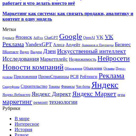
работает и что делать вместо неё
Маркетинг как система: как связать продажи, аналитику и
контент в одну модель
Метки
Google
VK
#поиск
VK
ChatGPT
OpenAI
#деньги
AdFox
Реклама
YandexGPT
Бизнес
Апдейт
Алиса
Ашманов и Партнеры
Искусственный интеллект
Дзен
ВКонтакте
Видео
Выдача
Нейросети
Исследования
Маркетплейс
Недвижимость
Новости компаний
Объявления
Обновления
Отзывы
Пресс-
Реклама
РСЯ
Приложения
ПромоСтраницы
Рейтинги
релизы
Яндекс
Строительство
Товары
Финансы
Чат-боты
Смартфоны
Яндекс Маркет
Яндекс Директ
Яндекс.Вебмастер
игры
маркетинг
технологии
ремонт
Рубрики
В мире
Интересное
История
Разное