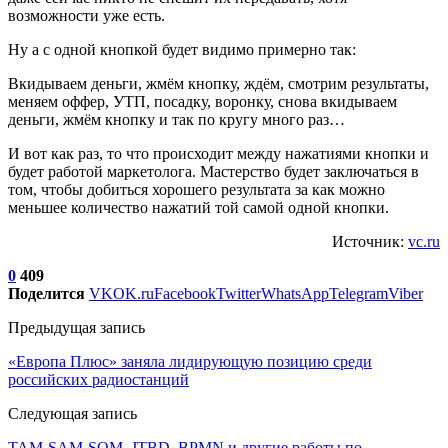
возможности уже есть.
Ну а с одной кнопкой будет видимо примерно так:
Вкидываем деньги, жмём кнопку, ждём, смотрим результаты,
меняем оффер, УТП, посадку, воронку, снова вкидываем
деньги, жмём кнопку и так по кругу много раз…
И вот как раз, то что происходит между нажатиями кнопки и
будет работой маркетолога. Мастерство будет заключаться в
том, чтобы добиться хорошего результата за как можно
меньшее количество нажатий той самой одной кнопки.
Источник:
vc.ru
0
409
Поделится
VK
OK.ru
Facebook
Twitter
WhatsApp
Telegram
Viber
Предыдущая запись
«Европа Плюс» заняла лидирующую позицию среди
российских радиостанций
Следующая запись
TAM-SAM-SOM, JTBD, BPMN и другие работы по