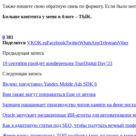
Также пишите свою обратную связь по формату. Если было инт
Больше контента у меня в блоге – ТЫК.
0
381
Поделится
VK
OK.ru
Facebook
Twitter
WhatsApp
Telegram
Viber
Предыдущая запись
19 сентября пройдёт конференция TrueDigital Day’23
Следующая запись
Яндекс представил Yandex Mobile Ads SDK 6
Вам также могут понравиться
Еще от автора
Samsung наращивает производство чипов памяти на фоне роста
Oracle запускает расширенные ИИ‑агенты для автоматизации м
Как я адаптирую статьи под SEO, чтобы получать вечный тра
Жемчужины литературы: ТОП подборка книг по пиару и марк