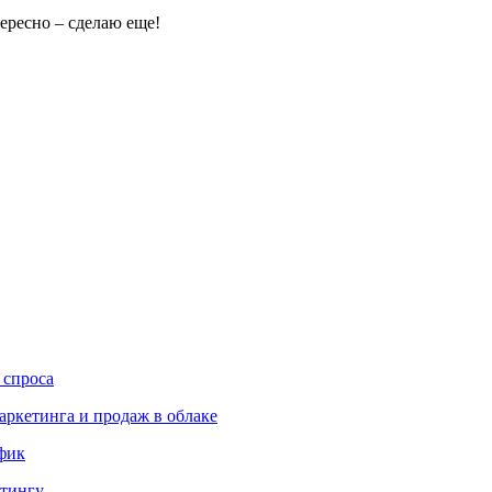
ересно – сделаю еще!
 спроса
аркетинга и продаж в облаке
ффик
етингу