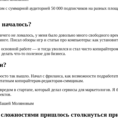
вом с суммарной аудиторией 50 000 подписчиков на разных площ
е началось?
ничего не ломалось, у меня было довольно много свободного вре
инге. Писал обзоры игр и статьи про компьютеры: как установить
а основной работе — и тогда уволился и стал чисто копирайтеро
делать что-то полезное для бизнеса.
ии?
сто так вышло. Начал с фриланса, как возможности подработать
 штатным копирайтерам-редакторам-сммщикам.
вредом в стартапе, который делал сервисы для маркетологов. Я 
ектов.
и сложностями пришлось столкнуться пр