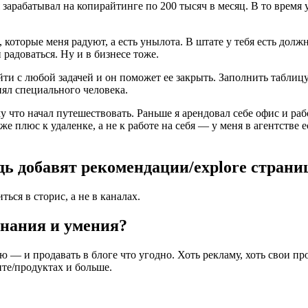
зарабатывал на копирайтинге по 200 тысяч в месяц. В то время у
, которые меня радуют, а есть унылота. В штате у тебя есть дол
 радоваться. Ну и в бизнесе тоже.
йти с любой задачей и он поможет ее закрыть. Заполнить таблицу,
нял специального человека.
у что начал путешествовать. Раньше я арендовал себе офис и раб
е плюс к удаленке, а не к работе на себя — у меня в агентстве 
дь добавят рекомендации/explore страни
ся в сторис, а не в каналах.
знания и умения?
ю — и продавать в блоге что угодно. Хоть рекламу, хоть свои п
нте/продуктах и больше.