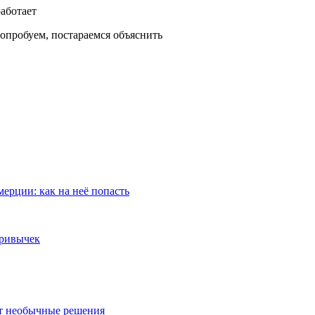
опробуем, постараемся объяснить
ерции: как на неё попасть
привычек
ют необычные решения