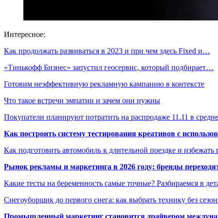
Интересное:
Как продолжать развиваться в 2023 и при чем здесь Fixed и…
«Тинькофф Бизнес» запустил геосервис, который подбирает…
Готовим неэффективную рекламную кампанию в контексте
Что такое встречи эмпатии и зачем они нужны
Покупатели планируют потратить на распродаже 11.11 в сред
Как построить систему тестирования креативов с использо
Как подготовить автомобиль к длительной поездке и избежать 
Рынок рекламы и маркетинга в 2026 году: бренды переход
Какие тесты на беременность самые точные? Разбираемся в дет
Снегоуборщик до первого снега: как выбрать технику без сезо
Промышленный маркетинг становится драйвером междунар