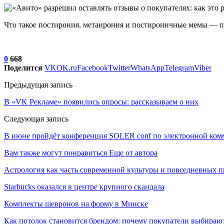
Что такое постирония, метаирония и постироничные мемы — п
0
668
Поделится
VK
OK.ru
Facebook
Twitter
WhatsApp
Telegram
Viber
Предыдущая запись
В «VK Рекламе» появились опросы: рассказываем о них
Следующая запись
В июне пройдёт конференция SOLER conf по электронной комм
Вам также могут понравиться
Еще от автора
Астрология как часть современной культуры и повседневных 
Starbucks оказался в центре крупного скандала
Комплекты шевронов на форму в Минске
Как потолок становится брендом: почему покупатели выбира