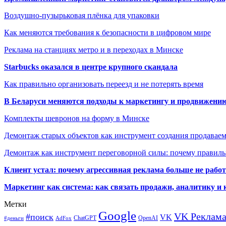
Воздушно-пузырьковая плёнка для упаковки
Как меняются требования к безопасности в цифровом мире
Реклама на станциях метро и в переходах в Минске
Starbucks оказался в центре крупного скандала
Как правильно организовать переезд и не потерять время
В Беларуси меняются подходы к маркетингу и продвижени
Комплекты шевронов на форму в Минске
Демонтаж старых объектов как инструмент создания продавае
Демонтаж как инструмент переговорной силы: почему правильн
Клиент устал: почему агрессивная реклама больше не работа
Маркетинг как система: как связать продажи, аналитику и 
Метки
Google
VK Реклам
#поиск
VK
ChatGPT
OpenAI
#деньги
AdFox