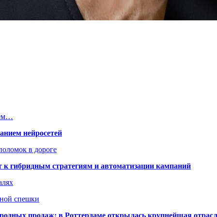
нем…
ванием нейросетей
поломок в дороге
ят к гибридным стратегиям и автоматизации кампаний
алях
нной спешки
одных продаж: в Роттердаме открылась крупнейшая отрас