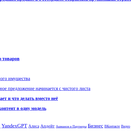
ю товаров
мого имущества
ое предложение начинается с чистого листа
ет и что делать вместо неё
контент в одну модель
а
YandexGPT
Бизнес
Апдейт
Алиса
ВКонтакте
Видео
Ашманов и Партнеры