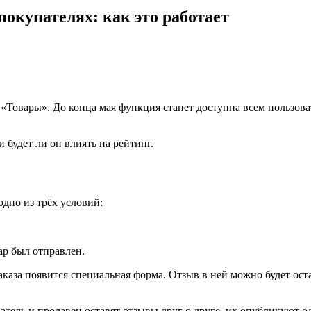
окупателях: как это работает
«Товары». До конца мая функция станет доступна всем пользова
 будет ли он влиять на рейтинг.
одно из трёх условий:
ар был отправлен.
аказа появится специальная форма. Отзыв в ней можно будет оста
атель и продавец оставят отзывы друг о друге, их опубликуют о