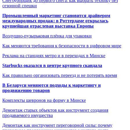
Снегоуборщик до первого снега: как выбрать технику без
сезонной спешки
Промышленный маркетинг становится драйвером
международных продаж: в Роттердаме открылась
крупнейшая отраслевая выставка Европы
Воздушно-пузырьковая плёнка для упаковки
Как меняются требования к безопасности в цифровом мире
Реклама на станциях метро и в переходах в Минске
Starbucks оказался в центре крупного скандала
Как правильно организовать переезд и не потерять время
В Беларуси меняются подходы к маркетингу и
продвижению товаров
Комплекты шевронов на форму в Минске
Демонтаж старых объектов как инструмент создания
продаваемого имущества
Демонтаж как инструмент переговорной силы: почему