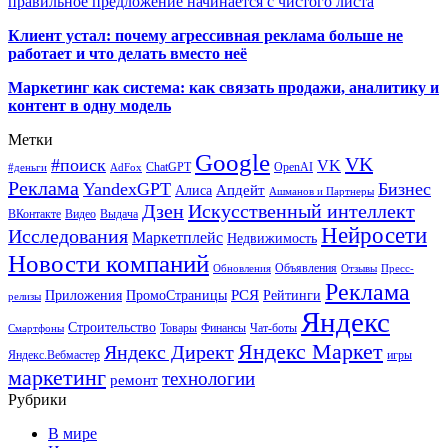
правильное предложение начинается с чистого листа
Клиент устал: почему агрессивная реклама больше не
работает и что делать вместо неё
Маркетинг как система: как связать продажи, аналитику и
контент в одну модель
Метки
Google
VK
#поиск
VK
ChatGPT
OpenAI
#деньги
AdFox
Реклама
YandexGPT
Бизнес
Апдейт
Алиса
Ашманов и Партнеры
Искусственный интеллект
Дзен
ВКонтакте
Видео
Выдача
Нейросети
Исследования
Маркетплейс
Недвижимость
Новости компаний
Объявления
Обновления
Отзывы
Пресс-
Реклама
РСЯ
Приложения
ПромоСтраницы
Рейтинги
релизы
Яндекс
Строительство
Товары
Финансы
Чат-боты
Смартфоны
Яндекс Маркет
Яндекс Директ
Яндекс.Вебмастер
игры
маркетинг
технологии
ремонт
Рубрики
В мире