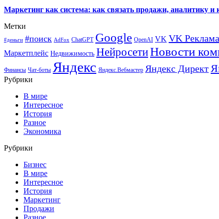
Маркетинг как система: как связать продажи, аналитику и 
Метки
Google
VK Реклам
#поиск
VK
ChatGPT
OpenAI
#деньги
AdFox
Новости ком
Нейросети
Маркетплейс
Недвижимость
Яндекс
Я
Яндекс Директ
Финансы
Чат-боты
Яндекс.Вебмастер
Рубрики
В мире
Интересное
История
Разное
Экономика
Рубрики
Бизнес
В мире
Интересное
История
Маркетинг
Продажи
Разное