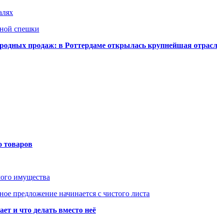
алях
нной спешки
одных продаж: в Роттердаме открылась крупнейшая отрас
ю товаров
мого имущества
ое предложение начинается с чистого листа
ет и что делать вместо неё