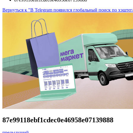
Вернуться к "В Telegram появился глобальный поиск по хэштега
87e99118ebf1cdec0e46958e07139888
предыдущий