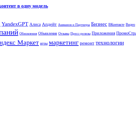
контент в одну модель
а
YandexGPT
Бизнес
Апдейт
Алиса
ВКонтакте
Видео
Ашманов и Партнеры
паний
Приложения
ПромоСтр
Объявления
Обновления
Отзывы
Пресс-релизы
ндекс Маркет
маркетинг
технологии
ремонт
игры