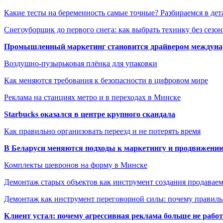
Какие тесты на беременность самые точные? Разбираемся в дет
Снегоуборщик до первого снега: как выбрать технику без сезо
Промышленный маркетинг становится драйвером междунар
Воздушно-пузырьковая плёнка для упаковки
Как меняются требования к безопасности в цифровом мире
Реклама на станциях метро и в переходах в Минске
Starbucks оказался в центре крупного скандала
Как правильно организовать переезд и не потерять время
В Беларуси меняются подходы к маркетингу и продвижени
Комплекты шевронов на форму в Минске
Демонтаж старых объектов как инструмент создания продавае
Демонтаж как инструмент переговорной силы: почему правильн
Клиент устал: почему агрессивная реклама больше не работа