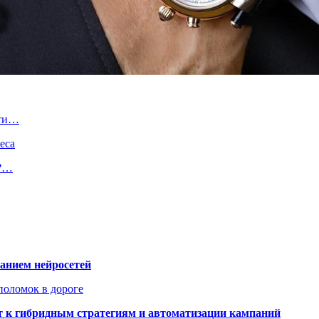
ети…
еса
я?…
ванием нейросетей
поломок в дороге
ят к гибридным стратегиям и автоматизации кампаний