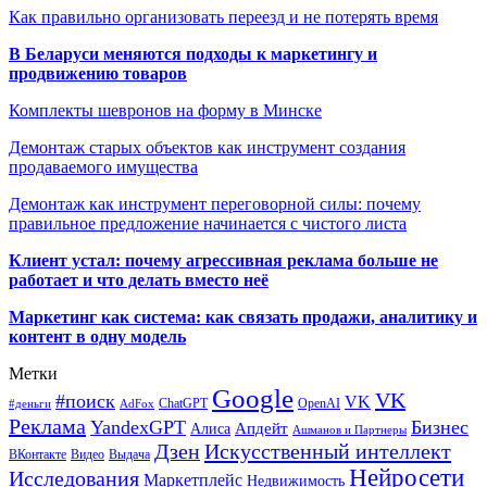
Как правильно организовать переезд и не потерять время
В Беларуси меняются подходы к маркетингу и
продвижению товаров
Комплекты шевронов на форму в Минске
Демонтаж старых объектов как инструмент создания
продаваемого имущества
Демонтаж как инструмент переговорной силы: почему
правильное предложение начинается с чистого листа
Клиент устал: почему агрессивная реклама больше не
работает и что делать вместо неё
Маркетинг как система: как связать продажи, аналитику и
контент в одну модель
Метки
Google
VK
#поиск
VK
ChatGPT
OpenAI
#деньги
AdFox
Реклама
YandexGPT
Бизнес
Апдейт
Алиса
Ашманов и Партнеры
Искусственный интеллект
Дзен
ВКонтакте
Видео
Выдача
Нейросети
Исследования
Маркетплейс
Недвижимость