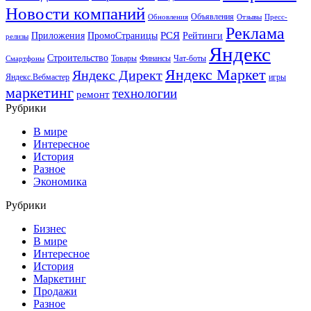
Новости компаний
Объявления
Обновления
Отзывы
Пресс-
Реклама
РСЯ
Приложения
ПромоСтраницы
Рейтинги
релизы
Яндекс
Строительство
Товары
Финансы
Чат-боты
Смартфоны
Яндекс Маркет
Яндекс Директ
Яндекс.Вебмастер
игры
маркетинг
технологии
ремонт
Рубрики
В мире
Интересное
История
Разное
Экономика
Рубрики
Бизнес
В мире
Интересное
История
Маркетинг
Продажи
Разное