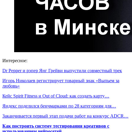
Интересное:
Dr Pepper и рэпер Янг Грейви выпустили совместный трек
Игорь Николаев регистрирует товарный знак «Выпьем за
любовь»
Кейс Spirit Fitness и Out of Cloud: как создать карту…
Яндекс поделился бенчмарками по 28 категориям для…
Заканчивается первый этап подачи работ на конкурс ADCR…
Как построить систему тестирования креативов с
использованием нейросетей