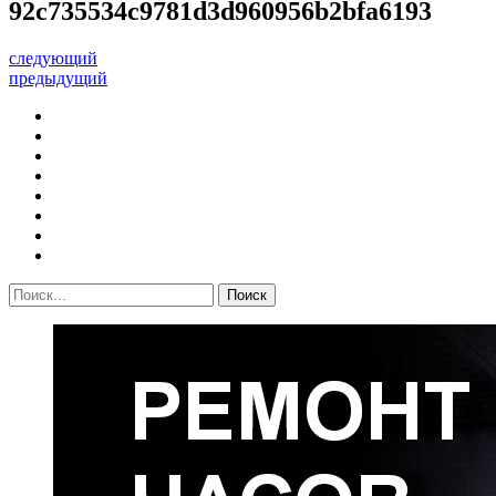
92c735534c9781d3d960956b2bfa6193
следующий
предыдущий