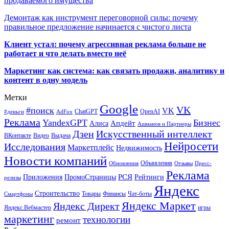
продаваемого имущества
Демонтаж как инструмент переговорной силы: почему
правильное предложение начинается с чистого листа
Клиент устал: почему агрессивная реклама больше не
работает и что делать вместо неё
Маркетинг как система: как связать продажи, аналитику и
контент в одну модель
Метки
Google
VK
#поиск
VK
ChatGPT
OpenAI
#деньги
AdFox
Реклама
YandexGPT
Бизнес
Апдейт
Алиса
Ашманов и Партнеры
Искусственный интеллект
Дзен
ВКонтакте
Видео
Выдача
Нейросети
Исследования
Маркетплейс
Недвижимость
Новости компаний
Объявления
Обновления
Отзывы
Пресс-
Реклама
РСЯ
Приложения
ПромоСтраницы
Рейтинги
релизы
Яндекс
Строительство
Товары
Финансы
Чат-боты
Смартфоны
Яндекс Маркет
Яндекс Директ
Яндекс.Вебмастер
игры
маркетинг
технологии
ремонт