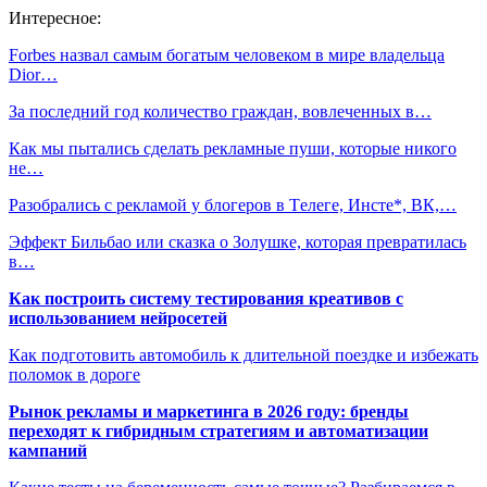
Интересное:
Forbes назвал самым богатым человеком в мире владельца
Dior…
За последний год количество граждан, вовлеченных в…
Как мы пытались сделать рекламные пуши, которые никого
не…
Разобрались с рекламой у блогеров в Tелеге, Инсте*, ВК,…
Эффект Бильбао или сказка о Золушке, которая превратилась
в…
Как построить систему тестирования креативов с
использованием нейросетей
Как подготовить автомобиль к длительной поездке и избежать
поломок в дороге
Рынок рекламы и маркетинга в 2026 году: бренды
переходят к гибридным стратегиям и автоматизации
кампаний