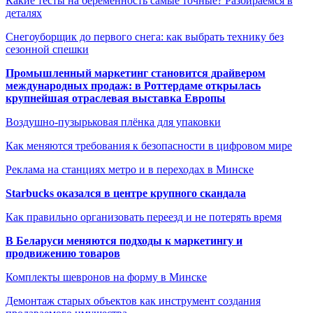
Какие тесты на беременность самые точные? Разбираемся в
деталях
Снегоуборщик до первого снега: как выбрать технику без
сезонной спешки
Промышленный маркетинг становится драйвером
международных продаж: в Роттердаме открылась
крупнейшая отраслевая выставка Европы
Воздушно-пузырьковая плёнка для упаковки
Как меняются требования к безопасности в цифровом мире
Реклама на станциях метро и в переходах в Минске
Starbucks оказался в центре крупного скандала
Как правильно организовать переезд и не потерять время
В Беларуси меняются подходы к маркетингу и
продвижению товаров
Комплекты шевронов на форму в Минске
Демонтаж старых объектов как инструмент создания