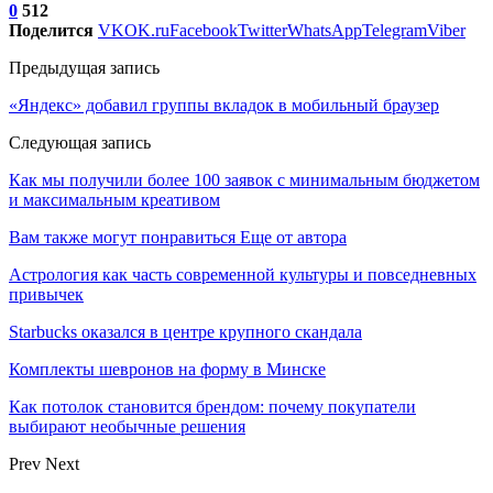
0
512
Поделится
VK
OK.ru
Facebook
Twitter
WhatsApp
Telegram
Viber
Предыдущая запись
«Яндекс» добавил группы вкладок в мобильный браузер
Следующая запись
Как мы получили более 100 заявок с минимальным бюджетом
и максимальным креативом
Вам также могут понравиться
Еще от автора
Астрология как часть современной культуры и повседневных
привычек
Starbucks оказался в центре крупного скандала
Комплекты шевронов на форму в Минске
Как потолок становится брендом: почему покупатели
выбирают необычные решения
Prev
Next