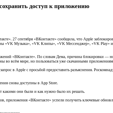
 сохранить доступ к приложению
нтакте». 27 сентября «ВКонтакте» сообщила, что Apple заблокир
ваны «VK Музыка», «VK Клипы», «VK Мессенджер», «VK Play» и
ожений «ВКонтакте». По словам Дема, причина блокировки — н
ны во всём мире, но пользоваться уже скачанными приложения
запрос в Apple с просьбой предоставить разъяснения. Роскомна
ения снова доступны в App Store.
от какими они были и как нужно было их решать.
ов, приложения «ВКонтакте» успели получить ключевые обновле