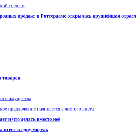
нной спешки
одных продаж: в Роттердаме открылась крупнейшая отрас
ю товаров
мого имущества
ое предложение начинается с чистого листа
ет и что делать вместо неё
контент в одну модель