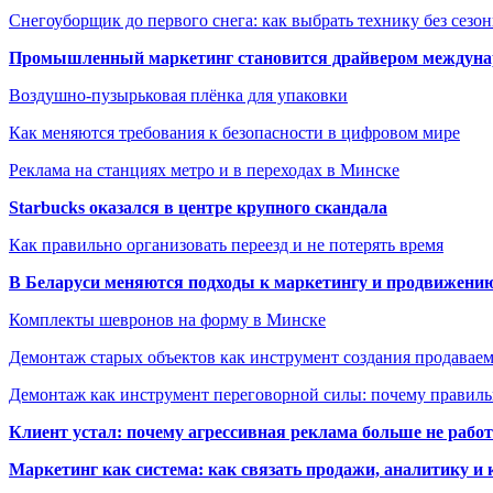
Снегоуборщик до первого снега: как выбрать технику без сезо
Промышленный маркетинг становится драйвером междунар
Воздушно-пузырьковая плёнка для упаковки
Как меняются требования к безопасности в цифровом мире
Реклама на станциях метро и в переходах в Минске
Starbucks оказался в центре крупного скандала
Как правильно организовать переезд и не потерять время
В Беларуси меняются подходы к маркетингу и продвижени
Комплекты шевронов на форму в Минске
Демонтаж старых объектов как инструмент создания продавае
Демонтаж как инструмент переговорной силы: почему правильн
Клиент устал: почему агрессивная реклама больше не работа
Маркетинг как система: как связать продажи, аналитику и 