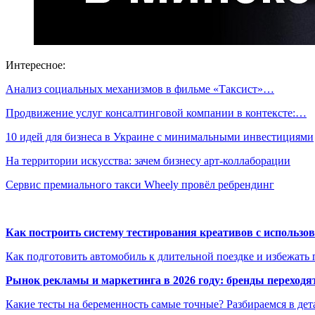
Интересное:
Анализ социальных механизмов в фильме «Таксист»…
Продвижение услуг консалтинговой компании в контексте:…
10 идей для бизнеса в Украине с минимальными инвестициями
На территории искусства: зачем бизнесу арт-коллаборации
Сервис премиального такси Wheely провёл ребрендинг
Как построить систему тестирования креативов с использо
Как подготовить автомобиль к длительной поездке и избежать 
Рынок рекламы и маркетинга в 2026 году: бренды переход
Какие тесты на беременность самые точные? Разбираемся в дет