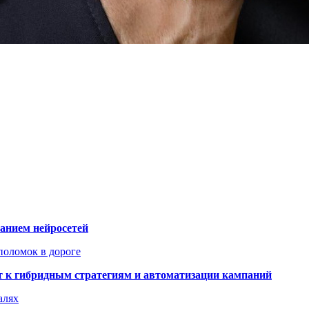
ванием нейросетей
поломок в дороге
ят к гибридным стратегиям и автоматизации кампаний
алях