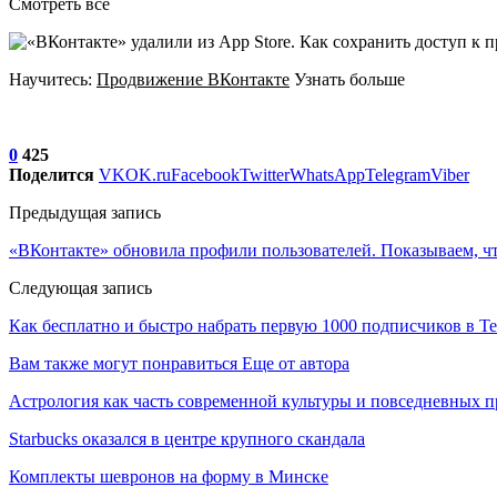
Смотреть все
Научитесь:
Продвижение ВКонтакте
Узнать больше
0
425
Поделится
VK
OK.ru
Facebook
Twitter
WhatsApp
Telegram
Viber
Предыдущая запись
«ВКонтакте» обновила профили пользователей. Показываем, ч
Следующая запись
Как бесплатно и быстро набрать первую 1000 подписчиков в T
Вам также могут понравиться
Еще от автора
Астрология как часть современной культуры и повседневных 
Starbucks оказался в центре крупного скандала
Комплекты шевронов на форму в Минске