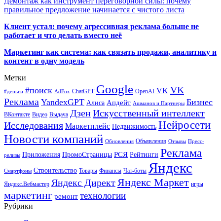
Демонтаж как инструмент переговорной силы: почему
правильное предложение начинается с чистого листа
Клиент устал: почему агрессивная реклама больше не
работает и что делать вместо неё
Маркетинг как система: как связать продажи, аналитику и
контент в одну модель
Метки
Google
VK
#поиск
VK
ChatGPT
OpenAI
#деньги
AdFox
Реклама
YandexGPT
Бизнес
Апдейт
Алиса
Ашманов и Партнеры
Искусственный интеллект
Дзен
ВКонтакте
Видео
Выдача
Нейросети
Исследования
Маркетплейс
Недвижимость
Новости компаний
Объявления
Обновления
Отзывы
Пресс-
Реклама
РСЯ
Приложения
ПромоСтраницы
Рейтинги
релизы
Яндекс
Строительство
Товары
Финансы
Чат-боты
Смартфоны
Яндекс Маркет
Яндекс Директ
Яндекс.Вебмастер
игры
маркетинг
технологии
ремонт
Рубрики