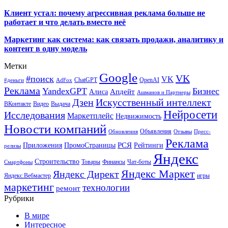
Клиент устал: почему агрессивная реклама больше не
работает и что делать вместо неё
Маркетинг как система: как связать продажи, аналитику и
контент в одну модель
Метки
Google
VK
#поиск
VK
ChatGPT
OpenAI
#деньги
AdFox
Реклама
YandexGPT
Бизнес
Апдейт
Алиса
Ашманов и Партнеры
Искусственный интеллект
Дзен
ВКонтакте
Видео
Выдача
Нейросети
Исследования
Маркетплейс
Недвижимость
Новости компаний
Объявления
Обновления
Отзывы
Пресс-
Реклама
РСЯ
Приложения
ПромоСтраницы
Рейтинги
релизы
Яндекс
Строительство
Товары
Финансы
Чат-боты
Смартфоны
Яндекс Маркет
Яндекс Директ
Яндекс.Вебмастер
игры
маркетинг
технологии
ремонт
Рубрики
В мире
Интересное