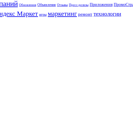
паний
Приложения
ПромоСтр
Объявления
Обновления
Отзывы
Пресс-релизы
ндекс Маркет
маркетинг
технологии
ремонт
игры