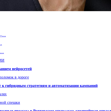
 —…
т…
на…
СМИ
ванием нейросетей
поломок в дороге
ят к гибридным стратегиям и автоматизации кампаний
алях
нной спешки
одных продаж: в Роттердаме открылась крупнейшая отрас