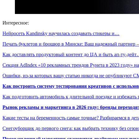
Интересное:
Нейросеть Kandinsky научилась создавать стикеры и…
Печать буклетов и брошюр в Минске: Ваш надежный партнер
Как доставлять продуктовый контент до ЦА и быть ап-ту-дей
Секция AdIndex «10 рекламных трендов Рунета в 2023 году» 
Ошибки, из-за которых вашу статью никогда не опубликуют 
Как построить систему тестирования креативов с использо
Как подготовить автомобиль к длительной поездке и избежать 
Рынок рекламы и маркетинга в 2026 году: бренды переход
Какие тесты на беременность самые точные? Разбираемся в дет
Снегоуборщик до первого снега: как выбрать технику без сезо
Промышленный маркетинг становится драйвером междунар