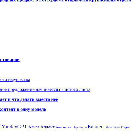
ю товаров
мого имущества
ое предложение начинается с чистого листа
ет и что делать вместо неё
контент в одну модель
а
YandexGPT
Бизнес
Апдейт
Алиса
ВКонтакте
Видео
Ашманов и Партнеры