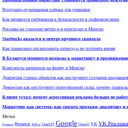
Воздушно-пузырьковая плёнка для упаковки
Как меняются требования к безопасности в цифровом мире
Реклама на станциях метро и в переходах в Минске
Starbucks оказался в центре крупного скандала
Как правильно организовать переезд и не потерять время
В Беларуси меняются подходы к маркетингу и продвижени
Комплекты шевронов на форму в Минске
Демонтаж старых объектов как инструмент создания продавае
Демонтаж как инструмент переговорной силы: почему правильн
Клиент устал: почему агрессивная реклама больше не работа
Маркетинг как система: как связать продажи, аналитику и 
Метки
Google
VK Реклам
#поиск
VK
ChatGPT
OpenAI
#деньги
AdFox