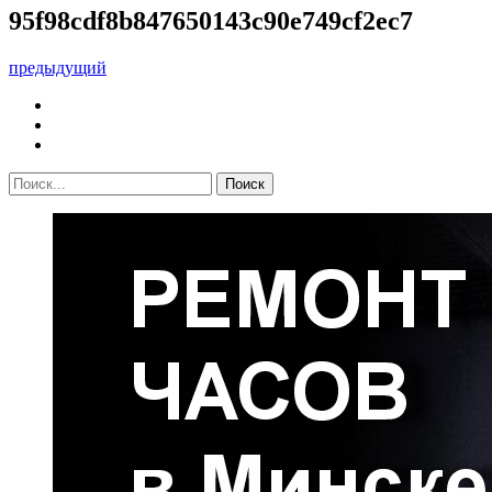
95f98cdf8b847650143c90e749cf2ec7
предыдущий