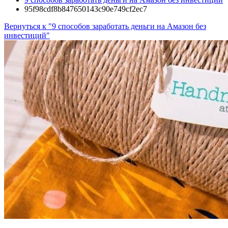
95f98cdf8b847650143c90e749cf2ec7
Вернуться к "9 способов заработать деньги на Амазон без
инвестиций"