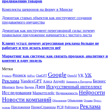
продвижению товаров
Комплекты шевронов на форму в Минске
Демонтаж старых объектов как инструмент создания
продаваемого имущества
Демонтаж как инструмент переговорной силы: почему
правильное предложение начинается с чистого листа
Клиент устал: почему агрессивная реклама больше не
работает и что делать вместо неё
Маркетинг как система: как связать продажи, аналитику и
контент в одну модель
Метки
Google
VK
#поиск
VK
ChatGPT
OpenAI
#деньги
AdFox
Реклама
YandexGPT
Бизнес
Апдейт
Алиса
Ашманов и Партнеры
Искусственный интеллект
Дзен
ВКонтакте
Видео
Выдача
Нейросети
Исследования
Маркетплейс
Недвижимость
Новости компаний
Объявления
Обновления
Отзывы
Пресс-
Реклама
РСЯ
Приложения
ПромоСтраницы
Рейтинги
релизы