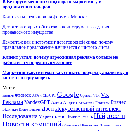
В Беларуси меняются подходы к маркетингу и
продвижению товаров
Комплекты шевронов на форму в Минске
Демонтаж старых объектов как инструмент создания
продаваемого имущества
Демонтаж как инструмент переговорной силы: почему
правильное предложение начинается с чистого листа
Клиент устал: почему агрессивная реклама больше не
работает и что делать вместо неё
Маркетинг как система: как связать продажи, аналитику и
контент в одну модель
Метки
Google
VK
#поиск
VK
ChatGPT
OpenAI
#деньги
AdFox
Реклама
YandexGPT
Бизнес
Апдейт
Алиса
Ашманов и Партнеры
Искусственный интеллект
Дзен
ВКонтакте
Видео
Выдача
Нейросети
Исследования
Маркетплейс
Недвижимость
Новости компаний
Объявления
Обновления
Отзывы
Пресс-