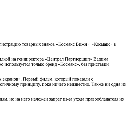
егистрацию товарных знаков «Космакс Вижн», «Космакс» в
сылкой на гендиректора «Централ Партнершип» Вадима
ко используется только бренд «Космакс», без приставки
х экранов». Первый фильм, который показали с
гичному принципу, пока ничего неизвестно. Также ни одна из
м, но на него наложен запрет из-за ухода правообладателя из