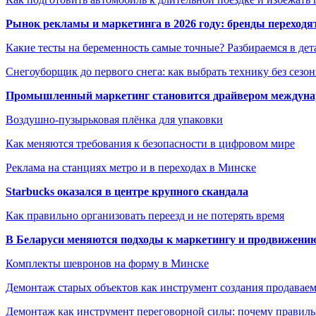
Рынок рекламы и маркетинга в 2026 году: бренды переход
Какие тесты на беременность самые точные? Разбираемся в дет
Снегоуборщик до первого снега: как выбрать технику без сезо
Промышленный маркетинг становится драйвером междунар
Воздушно-пузырьковая плёнка для упаковки
Как меняются требования к безопасности в цифровом мире
Реклама на станциях метро и в переходах в Минске
Starbucks оказался в центре крупного скандала
Как правильно организовать переезд и не потерять время
В Беларуси меняются подходы к маркетингу и продвижени
Комплекты шевронов на форму в Минске
Демонтаж старых объектов как инструмент создания продавае
Демонтаж как инструмент переговорной силы: почему правильн