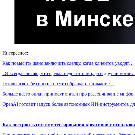
Интересное:
Как повысить шанс заключить сделку, когда клиентов уводят…
«Я всегда считаю, что сделал недостаточно, да и другие могли
Готовы взять без опыта: на что обращают внимание…
Больше всего оплат приносят статьи про развенчивание мифов
OpenAI готовит запуск более автономных ИИ-инструментов д
Как построить систему тестирования креативов с использо
Как подготовить автомобиль к длительной поездке и избежать 