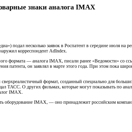
оварные знаки аналога IMAX
а») подал несколько заявок в Роспатент в середине июля на р
бнаружил корреспондент AdIndex.
ного формата — аналога IMAX, писали ранее «Ведомости» со с
ия патента, он заявлял в марте этого года. При этом пока широ
ый сверхреалистичный формат, созданный специально для больши
л ТАСС. О других фильмах, которые могут показывать по анало
алог IMAX.
ать оборудование IMAX, — оно принадлежит российским компания