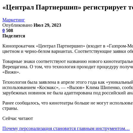
«Централ Партнершип» регистрирует т
Маркетинг
Опубликовано
Июл 29, 2023
0
508
Поделится
Кинопрокатчик «Централ Партнершип» (входит в «Газпром-Меди
цветном и черно-белом вариантах. Соответствующие заявки о
Товарные знаки соответствуют названию нового кинотеатраль
Верещагина. О том, что технология проходит процедуру получен
«Вижн».
Технология была заявлена в апреле этого года как «уникальн
использованием «Космакс», — «Вызов» Клима Шипенко, сообща
зарубежных новинок не была адаптирована под российский ан
Ранее сообщалось, что кинотеатры больше не могут использов
страны.
Сейчас читают
Почему персонализация становится главным инструментом…