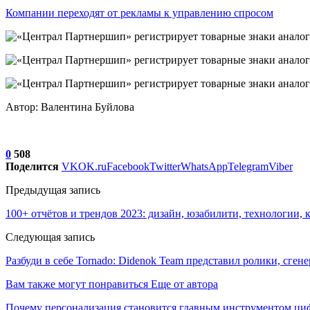
Компании переходят от рекламы к управлению спросом
Автор: Валентина Буйлова
0
508
Поделится
VK
OK.ru
Facebook
Twitter
WhatsApp
Telegram
Viber
Предыдущая запись
100+ отчётов и трендов 2023: дизайн, юзабилити, технологии, 
Следующая запись
Разбуди в себе Tornado: Didenok Team представил ролики, сге
Вам также могут понравиться
Еще от автора
Почему персонализация становится главным инструментом ци