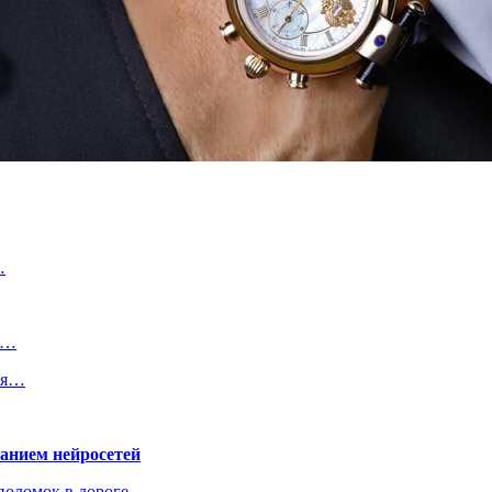
…
.…
ля…
ванием нейросетей
поломок в дороге