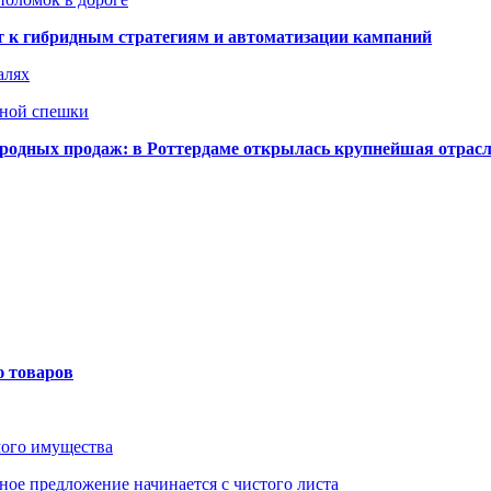
ят к гибридным стратегиям и автоматизации кампаний
алях
нной спешки
одных продаж: в Роттердаме открылась крупнейшая отрас
ю товаров
мого имущества
ое предложение начинается с чистого листа