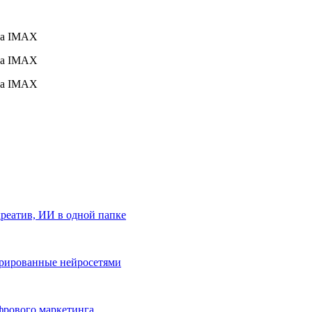
креатив, ИИ в одной папке
нерированные нейросетями
фрового маркетинга