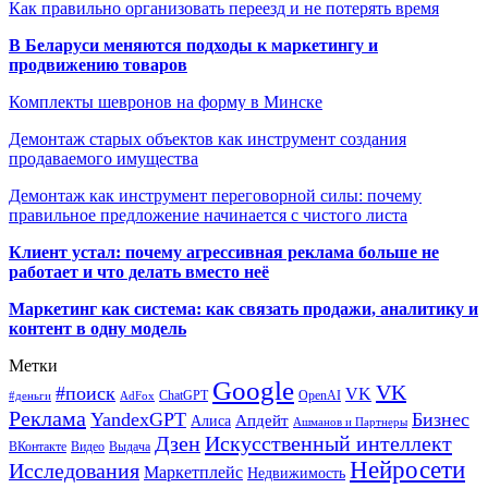
Как правильно организовать переезд и не потерять время
В Беларуси меняются подходы к маркетингу и
продвижению товаров
Комплекты шевронов на форму в Минске
Демонтаж старых объектов как инструмент создания
продаваемого имущества
Демонтаж как инструмент переговорной силы: почему
правильное предложение начинается с чистого листа
Клиент устал: почему агрессивная реклама больше не
работает и что делать вместо неё
Маркетинг как система: как связать продажи, аналитику и
контент в одну модель
Метки
Google
VK
#поиск
VK
ChatGPT
OpenAI
#деньги
AdFox
Реклама
YandexGPT
Бизнес
Апдейт
Алиса
Ашманов и Партнеры
Искусственный интеллект
Дзен
ВКонтакте
Видео
Выдача
Нейросети
Исследования
Маркетплейс
Недвижимость