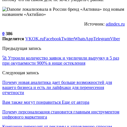
Источник:
adindex.ru
0
386
Поделится
VK
OK.ru
Facebook
Twitter
WhatsApp
Telegram
Viber
Предыдущая запись
🚀 Утроили количество заявок и увеличили выручку в 5 раз
при окупаемости 900% в нише остекления
Следующая запись
Почему новая аналитика дает больше возможностей для
вашего бизнеса и есть ли лайфхаки для перенесения
отчетности
Вам также могут понравиться
Еще от автора
Почему персонализация становится главным инструментом
цифрового маркетинга
Компании переходят от рекламы к управлению спросом