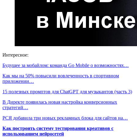
Интересное:
Будущее за мобайлом: команда Go Mobile о возможностях…
Как мы на 50% повысили вовлеченность в спортивном
приложении…
15 полезных промптов для ChatGPT для музыкантов (часть 3)
В Директе появилась новая настройка конверсионных
стратегий…
РСЯ добавила три новых рекламных блока для сайтов на…
Как построить систему тестирования креативов с
использованием нейросетей