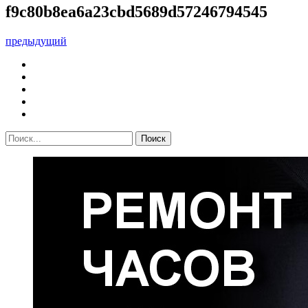
f9c80b8ea6a23cbd5689d57246794545
предыдущий