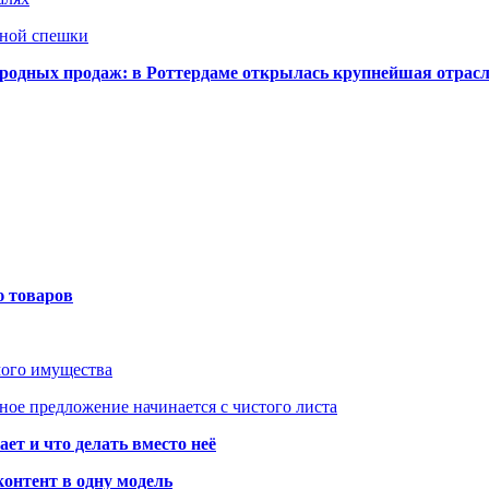
нной спешки
одных продаж: в Роттердаме открылась крупнейшая отрас
ю товаров
мого имущества
ое предложение начинается с чистого листа
ет и что делать вместо неё
контент в одну модель