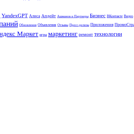
а
YandexGPT
Бизнес
Апдейт
Алиса
ВКонтакте
Видео
Ашманов и Партнеры
паний
Приложения
ПромоСтр
Объявления
Обновления
Отзывы
Пресс-релизы
ндекс Маркет
маркетинг
технологии
ремонт
игры