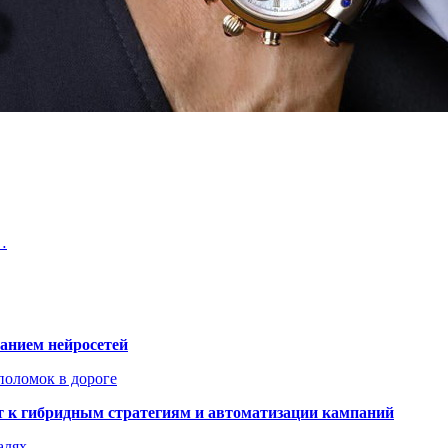
…
ванием нейросетей
поломок в дороге
ят к гибридным стратегиям и автоматизации кампаний
алях