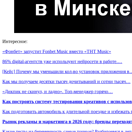
Интересное:
«Фонбет» запустит Fonbet Music вместо «ТНТ Music»
86% digital-агентств уже используют нейросети в работе.…
[Кейс] Почему мы уменьшили кол-во установок приложения в
Как мы получаем десятки тысяч дочитываний и сотни тысяч…
«Дикпик не скинул, и ладно». Топ-менеджер горячо…
Как построить систему тестирования креативов с использо
Как подготовить автомобиль к длительной поездке и избежать 
Рынок рекламы и маркетинга в 2026 году: бренды переход
Какие тесты на беременность самые точные? Разбираемся в дет