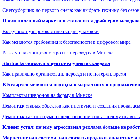
Снегоуборщик до первого снега: как выбрать технику без сезо
Промышленный маркетинг становится драйвером междунар
Воздушно-пузырьковая плёнка для упаковки
Как меняются требования к безопасности в цифровом мире
Реклама на станциях метро и в переходах в Минске
Starbucks оказался в центре крупного скандала
Как правильно организовать переезд и не потерять время
В Беларуси меняются подходы к маркетингу и продвижени
Комплекты шевронов на форму в Минске
Демонтаж старых объектов как инструмент создания продавае
Демонтаж как инструмент переговорной силы: почему правильн
Клиент устал: почему агрессивная реклама больше не работа
Маркетинг как система: как связать продажи, аналитику и 