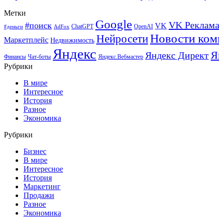
Метки
Google
VK Реклам
#поиск
VK
ChatGPT
OpenAI
#деньги
AdFox
Новости ком
Нейросети
Маркетплейс
Недвижимость
Яндекс
Я
Яндекс Директ
Финансы
Чат-боты
Яндекс.Вебмастер
Рубрики
В мире
Интересное
История
Разное
Экономика
Рубрики
Бизнес
В мире
Интересное
История
Маркетинг
Продажи
Разное
Экономика