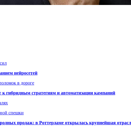
сил
ванием нейросетей
поломок в дороге
ят к гибридным стратегиям и автоматизации кампаний
алях
нной спешки
одных продаж: в Роттердаме открылась крупнейшая отрас