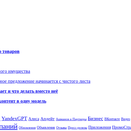
ю товаров
мого имущества
ое предложение начинается с чистого листа
ет и что делать вместо неё
контент в одну модель
а
YandexGPT
Бизнес
Апдейт
Алиса
ВКонтакте
Видео
Ашманов и Партнеры
паний
Приложения
ПромоСтр
Объявления
Обновления
Отзывы
Пресс-релизы