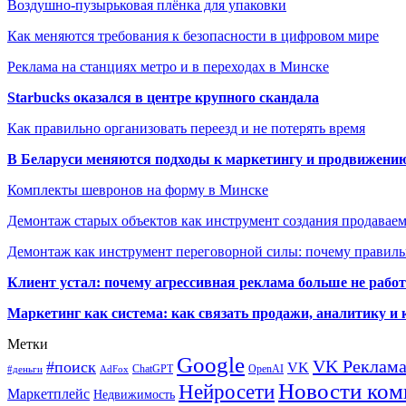
Воздушно-пузырьковая плёнка для упаковки
Как меняются требования к безопасности в цифровом мире
Реклама на станциях метро и в переходах в Минске
Starbucks оказался в центре крупного скандала
Как правильно организовать переезд и не потерять время
В Беларуси меняются подходы к маркетингу и продвижени
Комплекты шевронов на форму в Минске
Демонтаж старых объектов как инструмент создания продавае
Демонтаж как инструмент переговорной силы: почему правильн
Клиент устал: почему агрессивная реклама больше не работа
Маркетинг как система: как связать продажи, аналитику и 
Метки
Google
VK Реклам
#поиск
VK
ChatGPT
OpenAI
#деньги
AdFox
Новости ком
Нейросети
Маркетплейс
Недвижимость