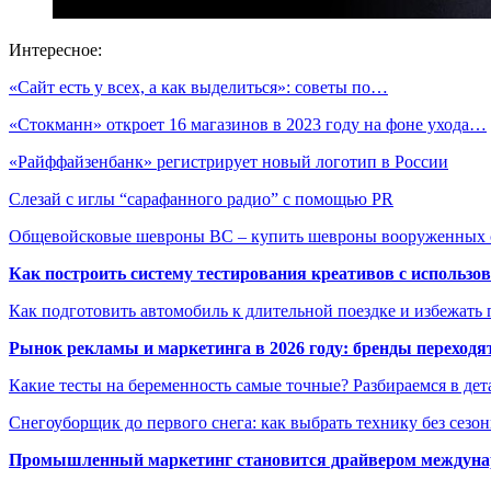
Интересное:
«Сайт есть у всех, а как выделиться»: советы по…
«Стокманн» откроет 16 магазинов в 2023 году на фоне ухода…
«Райффайзенбанк» регистрирует новый логотип в России
Слезай с иглы “сарафанного радио” с помощью PR
Общевойсковые шевроны ВС – купить шевроны вооруженных 
Как построить систему тестирования креативов с использо
Как подготовить автомобиль к длительной поездке и избежать 
Рынок рекламы и маркетинга в 2026 году: бренды переход
Какие тесты на беременность самые точные? Разбираемся в дет
Снегоуборщик до первого снега: как выбрать технику без сезо
Промышленный маркетинг становится драйвером междунар