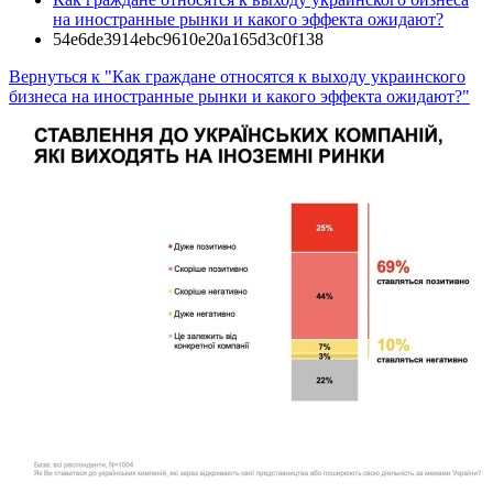
на иностранные рынки и какого эффекта ожидают?
54e6de3914ebc9610e20a165d3c0f138
Вернуться к "Как граждане относятся к выходу украинского
бизнеса на иностранные рынки и какого эффекта ожидают?"