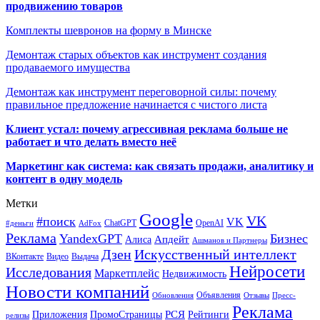
продвижению товаров
Комплекты шевронов на форму в Минске
Демонтаж старых объектов как инструмент создания
продаваемого имущества
Демонтаж как инструмент переговорной силы: почему
правильное предложение начинается с чистого листа
Клиент устал: почему агрессивная реклама больше не
работает и что делать вместо неё
Маркетинг как система: как связать продажи, аналитику и
контент в одну модель
Метки
Google
VK
#поиск
VK
ChatGPT
OpenAI
#деньги
AdFox
Реклама
YandexGPT
Бизнес
Апдейт
Алиса
Ашманов и Партнеры
Искусственный интеллект
Дзен
ВКонтакте
Видео
Выдача
Нейросети
Исследования
Маркетплейс
Недвижимость
Новости компаний
Объявления
Обновления
Отзывы
Пресс-
Реклама
РСЯ
Приложения
ПромоСтраницы
Рейтинги
релизы