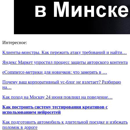
Интересное:
Клиенты-монстры. Как пережить атаку требований и найти…
Яндекс Маркет упростил процесс защиты авторского контента
eCommerce-метрики для новичков: что замерять в …
Почему ваш корпоративный vc-блог не взлетает? Разбираю
на…
Как поход на Москву 24 июня повлиял на поведение…
Как построить систему тестирования креативов с
использованием нейросетей
Как подготовить автомобиль к длительной поездке и избежать
поломок в дороге