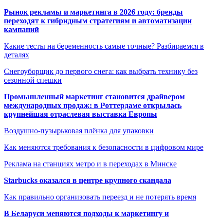
Рынок рекламы и маркетинга в 2026 году: бренды
переходят к гибридным стратегиям и автоматизации
кампаний
Какие тесты на беременность самые точные? Разбираемся в
деталях
Снегоуборщик до первого снега: как выбрать технику без
сезонной спешки
Промышленный маркетинг становится драйвером
международных продаж: в Роттердаме открылась
крупнейшая отраслевая выставка Европы
Воздушно-пузырьковая плёнка для упаковки
Как меняются требования к безопасности в цифровом мире
Реклама на станциях метро и в переходах в Минске
Starbucks оказался в центре крупного скандала
Как правильно организовать переезд и не потерять время
В Беларуси меняются подходы к маркетингу и