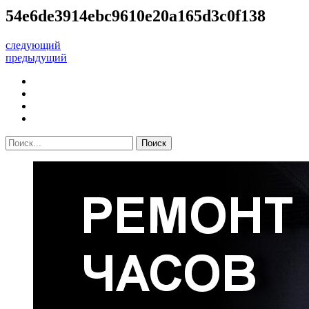
54e6de3914ebc9610e20a165d3c0f138
следующий
предыдущий