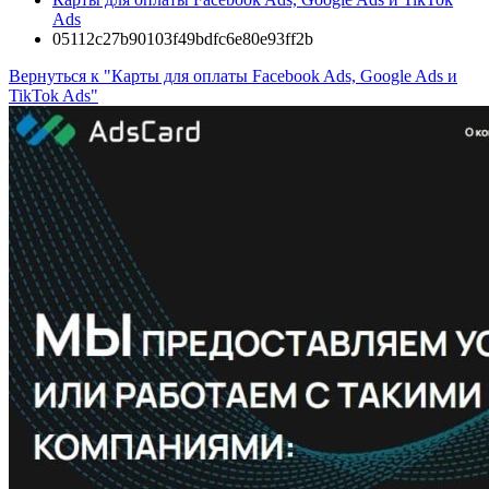
Ads
05112c27b90103f49bdfc6e80e93ff2b
Вернуться к "Карты для оплаты Facebook Ads, Google Ads и
TikTok Ads"