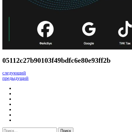
05112c27b90103f49bdfc6e80e93ff2b
следующий
предыдущий