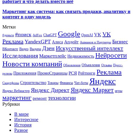
работает и что делать вместо неё
Маркетинг как система: как связать продажи, аналитику и
контент в одну модель
Метки
Google
VK
#поиск
VK
ChatGPT
OpenAI
#деньги
AdFox
Реклама
YandexGPT
Бизнес
Апдейт
Алиса
Ашманов и Партнеры
Искусственный интеллект
Дзен
ВКонтакте
Видео
Выдача
Нейросети
Исследования
Маркетплейс
Недвижимость
Новости компаний
Объявления
Обновления
Отзывы
Пресс-
Реклама
РСЯ
Приложения
ПромоСтраницы
Рейтинги
релизы
Яндекс
Строительство
Товары
Финансы
Чат-боты
Смартфоны
Яндекс Маркет
Яндекс Директ
Яндекс.Вебмастер
игры
маркетинг
технологии
ремонт
Рубрики
В мире
Интересное
История
Разное