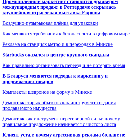
Промышленный маркетинг становится драйвером
международных продаж: в Роттердаме открылась
крупнейшая отраслевая выставка Европы
Воздушно-пузырьковая плёнка для упаковки
Как меняются требования к безопасности в цифровом мире
Реклама на станциях метро и в переходах в Минске
Starbucks оказался в центре крупного скандала
Как правильно организовать переезд и не потерять время
В Беларуси меняются подходы к маркетингу и
продвижению товаров
Комплекты шевронов на форму в Минске
Демонтаж старых объектов как инструмент создания
продаваемого имущества
Демонтаж как инструмент переговорной силы: почему
правильное предложение начинается с чистого листа
Клиент устал: почему агрессивная реклама больше не