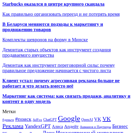
Starbucks оказался в центре крупного скандала
Как правильно организовать переезд и не потерять время
В Беларуси меняются подходы к маркетингу и
продвижению товаров
Комплекты шевронов на форму в Минске
Демонтаж старых объектов как инструмент создания
продаваемого имущества
Демонтаж как инструмент переговорной силы: почему
правильное предложение начинается с чистого листа
Клиент устал: почему агрессивная реклама больше не
работает и что делать вместо неё
Маркетинг как система: как связать продажи, аналитику и
контент в одну модель
Метки
Google
VK
#поиск
VK
ChatGPT
OpenAI
#деньги
AdFox
Реклама
YandexGPT
Бизнес
Апдейт
Алиса
Ашманов и Партнеры
Искусственный интеллект
Дзен