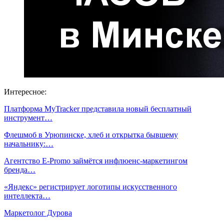
Интересное:
Платформа MyTracker представила новый бесплатный
инструмент…
Флешмоб в Урюпинске, хлеб и открытка бывшему
начальнику:…
Агентство E-Promo займётся инфлюенс-маркетингом
бренда…
«Яндекс» регистрирует логотипы искусственного
интеллекта…
Маркетолог Дурова