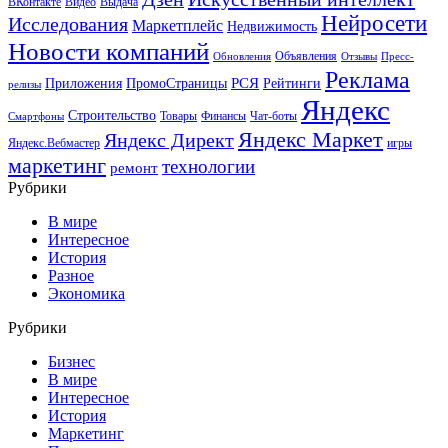
ВКонтакте
Видео
Выдача
Нейросети
Исследования
Маркетплейс
Недвижимость
Новости компаний
Объявления
Обновления
Отзывы
Пресс-
Реклама
РСЯ
Приложения
ПромоСтраницы
Рейтинги
релизы
Яндекс
Строительство
Товары
Финансы
Чат-боты
Смартфоны
Яндекс Маркет
Яндекс Директ
Яндекс.Вебмастер
игры
маркетинг
технологии
ремонт
Рубрики
В мире
Интересное
История
Разное
Экономика
Рубрики
Бизнес
В мире
Интересное
История
Маркетинг