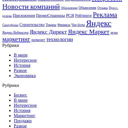
Новости компаний
Объявления
Обновления
Отзывы
Пресс-
Реклама
РСЯ
Приложения
ПромоСтраницы
Рейтинги
релизы
Яндекс
Строительство
Товары
Финансы
Чат-боты
Смартфоны
Яндекс Маркет
Яндекс Директ
Яндекс.Вебмастер
игры
маркетинг
технологии
ремонт
Рубрики
В мире
Интересное
История
Разное
Экономика
Рубрики
Бизнес
В мире
Интересное
История
Маркетинг
Продажи
Разное