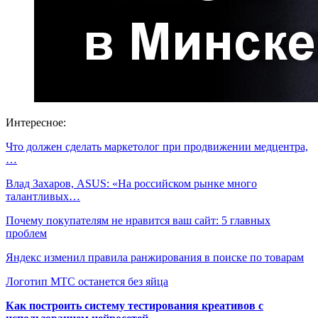
Интересное:
Что должен сделать маркетолог при продвижении медцентра,
…
Влад Захаров, ASUS: «На российском рынке много
талантливых…
Почему покупателям не нравится ваш сайт: 5 главных
проблем
Яндекс изменил правила ранжирования в поиске по товарам
Логотип МТС останется без яйца
Как построить систему тестирования креативов с