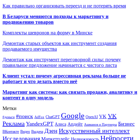
Как правильно организовать переезд и не потерять время
В Беларуси меняются подходы к маркетингу и
продвижению товаров
Комплекты шевронов на форму в Минске
Демонтаж старых объектов как инструмент создания
продаваемого имущества
Демонтаж как инструмент переговорной силы: почему
правильное предложение начинается с чистого листа
Клиент устал: почему агрессивная реклама больше не
работает и что делать вместо неё
Маркетинг как система: как связать продажи, аналитику и
контент в одну модель
Метки
Google
VK
#поиск
VK
ChatGPT
OpenAI
#деньги
AdFox
Реклама
YandexGPT
Бизнес
Апдейт
Алиса
Ашманов и Партнеры
Искусственный интеллект
Дзен
ВКонтакте
Видео
Выдача
Нейросети
Исследования
Маркетплейс
Недвижимость