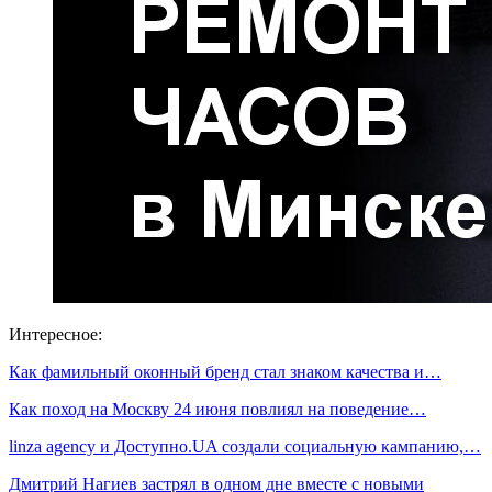
Интересное:
Как фамильный оконный бренд стал знаком качества и…
Как поход на Москву 24 июня повлиял на поведение…
linza agency и Доступно.UA создали социальную кампанию,…
Дмитрий Нагиев застрял в одном дне вместе с новыми