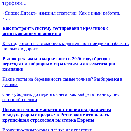
тарифами…
«Яндекс.Директ» изменил стратегии. Как с ними работать
в …
Как построить систему тестирования креативов с
использованием нейросетей
Как подготовить автомобиль к длительной поездке и избежать
поломок в дороге
Рынок рекламы и маркетинга в 2026 году: бренды
переходят к гибридным стратегиям и автоматизации
кампаний
Какие тесты на беременность самые точные? Разбираемся в
деталях
Снегоуборщик до первого снега: как выбрать технику без
сезонной спешки
Промышленный маркетинг становится драйвером
международных продаж: в Роттердаме открылась
крупнейшая отраслевая выставка Европы
Воздушно-пузырьковая плёнка для упаковки