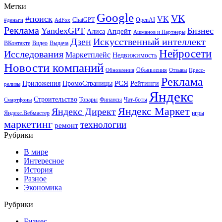
Метки
Google
VK
#поиск
VK
ChatGPT
OpenAI
#деньги
AdFox
Реклама
YandexGPT
Бизнес
Апдейт
Алиса
Ашманов и Партнеры
Искусственный интеллект
Дзен
ВКонтакте
Видео
Выдача
Нейросети
Исследования
Маркетплейс
Недвижимость
Новости компаний
Объявления
Обновления
Отзывы
Пресс-
Реклама
РСЯ
Приложения
ПромоСтраницы
Рейтинги
релизы
Яндекс
Строительство
Товары
Финансы
Чат-боты
Смартфоны
Яндекс Маркет
Яндекс Директ
Яндекс.Вебмастер
игры
маркетинг
технологии
ремонт
Рубрики
В мире
Интересное
История
Разное
Экономика
Рубрики
Бизнес