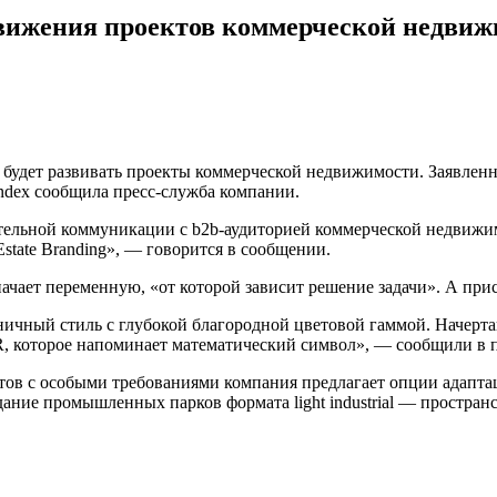
движения проектов коммерческой недви
я будет развивать проекты коммерческой недвижимости. Заявлен
dIndex сообщила пресс-служба компании.
ятельной коммуникации с b2b-аудиторией коммерческой недвижи
tate Branding», — говорится в сообщении.
значает переменную, «от которой зависит решение задачи». А пр
ничный стиль с глубокой благородной цветовой гаммой. Начерта
R, которое напоминает математический символ», — сообщили в п
дентов с особыми требованиями компания предлагает опции адап
дание промышленных парков формата light industrial — простран