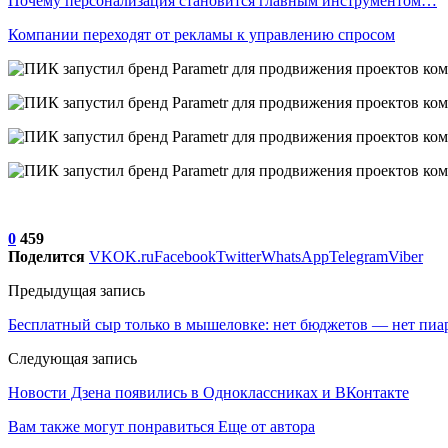
Почему персонализация становится главным инструментом…
Компании переходят от рекламы к управлению спросом
0
459
Поделится
VK
OK.ru
Facebook
Twitter
WhatsApp
Telegram
Viber
Предыдущая запись
Бесплатный сыр только в мышеловке: нет бюджетов — нет пиа
Следующая запись
Новости Дзена появились в Одноклассниках и ВКонтакте
Вам также могут понравиться
Еще от автора