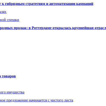
ят к гибридным стратегиям и автоматизации кампаний
алях
нной спешки
одных продаж: в Роттердаме открылась крупнейшая отрас
ю товаров
мого имущества
ое предложение начинается с чистого листа