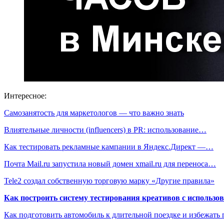
Интересное:
Самозанятость для маркетологов — что важно знать
Влиятельные личности (influencers) в PR: использование…
Как тестировать рекламные кампании в Яндекс.Директ —…
Почта Mail.ru запустила новый домен xmail.ru для переноса…
Tele2 создал собственную торговую марку «Другие правила»
Как построить систему тестирования креативов с использо
Как подготовить автомобиль к длительной поездке и избежать 