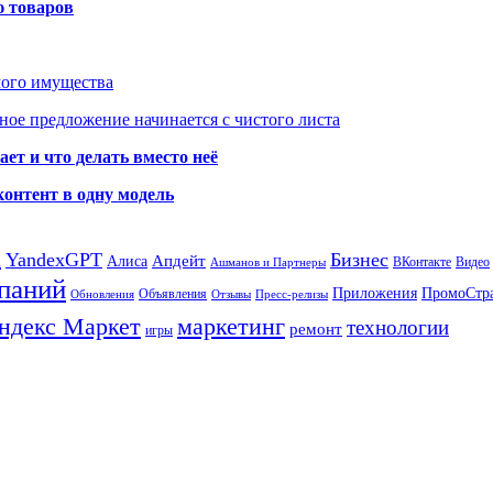
ю товаров
мого имущества
ое предложение начинается с чистого листа
ет и что делать вместо неё
контент в одну модель
а
YandexGPT
Бизнес
Апдейт
Алиса
ВКонтакте
Видео
Ашманов и Партнеры
паний
Приложения
ПромоСтр
Объявления
Обновления
Отзывы
Пресс-релизы
ндекс Маркет
маркетинг
технологии
ремонт
игры