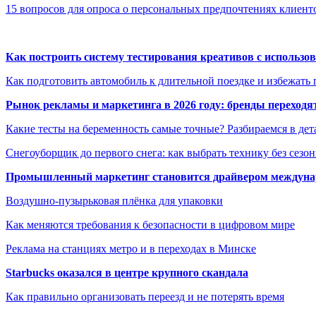
15 вопросов для опроса о персональных предпочтениях клиент
Как построить систему тестирования креативов с использо
Как подготовить автомобиль к длительной поездке и избежать 
Рынок рекламы и маркетинга в 2026 году: бренды переход
Какие тесты на беременность самые точные? Разбираемся в дет
Снегоуборщик до первого снега: как выбрать технику без сезо
Промышленный маркетинг становится драйвером междунар
Воздушно-пузырьковая плёнка для упаковки
Как меняются требования к безопасности в цифровом мире
Реклама на станциях метро и в переходах в Минске
Starbucks оказался в центре крупного скандала
Как правильно организовать переезд и не потерять время