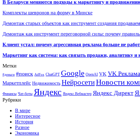
В Беларуси меняются подходы к маркетингу и продвижени
Комплекты шевронов на форму в Минске
Демонтаж старых объектов как инструмент создания продавае
Демонтаж как инструмент переговорной силы: почему правильн
Клиент устал: почему агрессивная реклама больше не работа
Маркетинг как система: как связать продажи, аналитику и 
Метки
Google
VK Реклам
#поиск
VK
ChatGPT
OpenAI
#деньги
AdFox
Новости ком
Нейросети
Маркетплейс
Недвижимость
Яндекс
Я
Яндекс Директ
Финансы
Чат-боты
Яндекс.Вебмастер
Рубрики
В мире
Интересное
История
Разное
Экономика