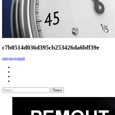
c7b0514d036d395cb253426da6bff39e
предыдущий