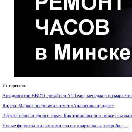
Интересное:
Арт-директор BBDO, дизайнер A1 Team, менеджер по маркет
Яндекс Маркет представил отчет «Аналитика продаж»
Эффект велосипедного сарая: Как тривиальность может вызва
Новые форматы жилых комплексов: квартальная застройка,…