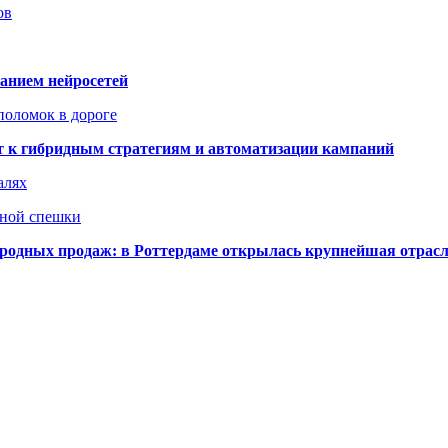
ов
ванием нейросетей
поломок в дороге
ят к гибридным стратегиям и автоматизации кампаний
алях
нной спешки
одных продаж: в Роттердаме открылась крупнейшая отрас