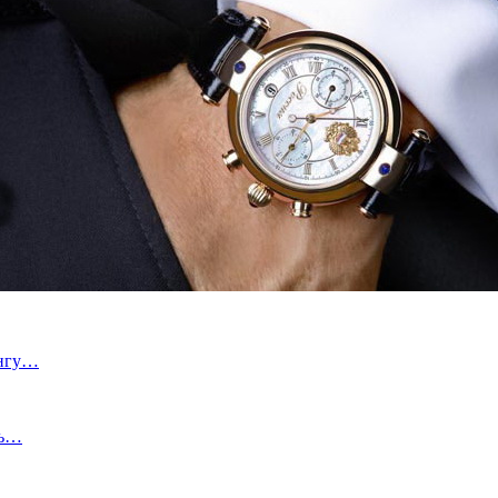
ингу…
ть…