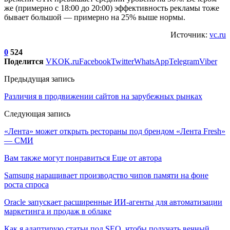
же (примерно с 18:00 до 20:00) эффективность рекламы тоже
бывает большой — примерно на 25% выше нормы.
Источник:
vc.ru
0
524
Поделится
VK
OK.ru
Facebook
Twitter
WhatsApp
Telegram
Viber
Предыдущая запись
Различия в продвижении сайтов на зарубежных рынках
Следующая запись
«Лента» может открыть рестораны под брендом «Лента Fresh»
— СМИ
Вам также могут понравиться
Еще от автора
Samsung наращивает производство чипов памяти на фоне
роста спроса
Oracle запускает расширенные ИИ‑агенты для автоматизации
маркетинга и продаж в облаке
Как я адаптирую статьи под SEO, чтобы получать вечный