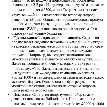
бывает, что по похожим поисковым запросам цена
отличается в 3-5 раз. Например, по ключу «Смарт-часы»
ставка составляет ₽3500, а по «Смарт-часы женские
круглые» — ₽600. Объявление по второму запросу
дешевле в 5,8 раза. Однако если рекламировать продукт
по обоим ключам сразу в одной кампании, ставка
составит ₽3500 для показов по обоим запросам. Это —
откровенный «слив» бюджета.
«Группа ключей с одинаковой ставкой».
Стратегия
предполагает создание нескольких кампаний, в каждой
из которых рекламируется один и тот же товар, но сразу
по нескольким релевантным запросам с похожими
ставками. Например, вы создаете кампанию для
мужской куртки и называете ее «Мужская куртка 500».
Далее вы собираете ключи, у которых ставка равна
плюс-минус ₽500. Затем вы запускаете эту кампанию.
Следующий шаг — создание кампании «Мужская
куртка 1000» и так далее. Данная стратегия тоже нехило
экономит бюджет. Однако она требует регулярного
мониторинга ставок, чтобы по некоторым запросам
цены резко не возрастали.
«Пылесос».
Стратегия подразумевает сбор самых
дешевых показов на Вайлдберриз. Например, цена
рекламы в выдаче топ-1 часто стоит более ₽3000 за 1000