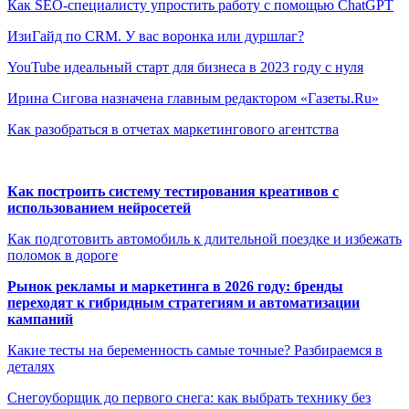
Как SEO-специалисту упростить работу с помощью ChatGPT
ИзиГайд по CRM. У вас воронка или дуршлаг?
YouTube идеальный старт для бизнеса в 2023 году с нуля
Ирина Сигова назначена главным редактором «Газеты.Ru»
Как разобраться в отчетах маркетингового агентства
Как построить систему тестирования креативов с
использованием нейросетей
Как подготовить автомобиль к длительной поездке и избежать
поломок в дороге
Рынок рекламы и маркетинга в 2026 году: бренды
переходят к гибридным стратегиям и автоматизации
кампаний
Какие тесты на беременность самые точные? Разбираемся в
деталях
Снегоуборщик до первого снега: как выбрать технику без