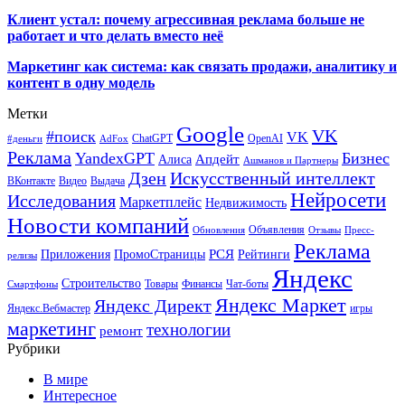
Клиент устал: почему агрессивная реклама больше не
работает и что делать вместо неё
Маркетинг как система: как связать продажи, аналитику и
контент в одну модель
Метки
Google
VK
#поиск
VK
ChatGPT
OpenAI
#деньги
AdFox
Реклама
YandexGPT
Бизнес
Апдейт
Алиса
Ашманов и Партнеры
Искусственный интеллект
Дзен
ВКонтакте
Видео
Выдача
Нейросети
Исследования
Маркетплейс
Недвижимость
Новости компаний
Объявления
Обновления
Отзывы
Пресс-
Реклама
РСЯ
Приложения
ПромоСтраницы
Рейтинги
релизы
Яндекс
Строительство
Товары
Финансы
Чат-боты
Смартфоны
Яндекс Маркет
Яндекс Директ
Яндекс.Вебмастер
игры
маркетинг
технологии
ремонт
Рубрики
В мире
Интересное