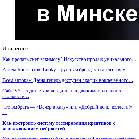
Интересное:
Как продать снег эскимосу? Искусство продаж уникального…
Артем Коновалов, Looky: крупным брендам и агентствам…
Всем авторам Дзена теперь доступен график вовлеченного…
Сайт VS лендинг: как лендинг в недвижимости снизил
стоимость…
Что выбрать — «Вечер в хату» или «Добрый день, коллеги!».
…
Как построить систему тестирования креативов с
использованием нейросетей