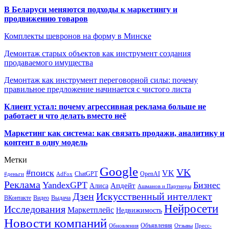
В Беларуси меняются подходы к маркетингу и
продвижению товаров
Комплекты шевронов на форму в Минске
Демонтаж старых объектов как инструмент создания
продаваемого имущества
Демонтаж как инструмент переговорной силы: почему
правильное предложение начинается с чистого листа
Клиент устал: почему агрессивная реклама больше не
работает и что делать вместо неё
Маркетинг как система: как связать продажи, аналитику и
контент в одну модель
Метки
Google
VK
#поиск
VK
ChatGPT
OpenAI
#деньги
AdFox
Реклама
YandexGPT
Бизнес
Апдейт
Алиса
Ашманов и Партнеры
Искусственный интеллект
Дзен
ВКонтакте
Видео
Выдача
Нейросети
Исследования
Маркетплейс
Недвижимость
Новости компаний
Объявления
Обновления
Отзывы
Пресс-