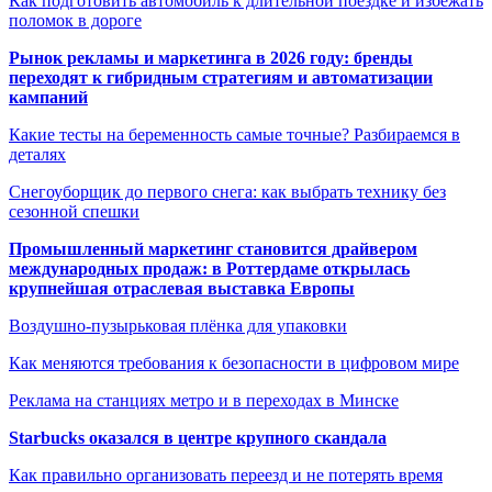
Как подготовить автомобиль к длительной поездке и избежать
поломок в дороге
Рынок рекламы и маркетинга в 2026 году: бренды
переходят к гибридным стратегиям и автоматизации
кампаний
Какие тесты на беременность самые точные? Разбираемся в
деталях
Снегоуборщик до первого снега: как выбрать технику без
сезонной спешки
Промышленный маркетинг становится драйвером
международных продаж: в Роттердаме открылась
крупнейшая отраслевая выставка Европы
Воздушно-пузырьковая плёнка для упаковки
Как меняются требования к безопасности в цифровом мире
Реклама на станциях метро и в переходах в Минске
Starbucks оказался в центре крупного скандала
Как правильно организовать переезд и не потерять время