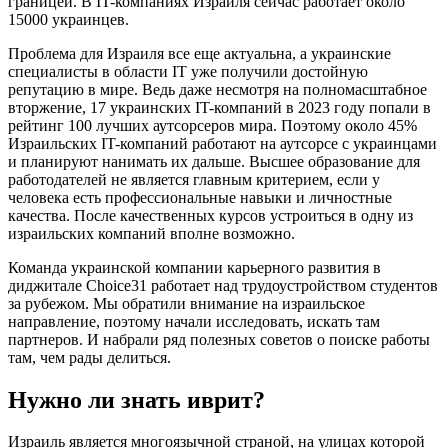
границей. В IT-компаниях Израиля сейчас работает около
15000 украинцев.
Проблема для Израиля все еще актуальна, а украинские
специалисты в области IT уже получили достойную
репутацию в мире. Ведь даже несмотря на полномасштабное
вторжение, 17 украинских IT-компаний в 2023 году попали в
рейтинг 100 лучших аутсорсеров мира. Поэтому около 45%
Израильских IT-компаний работают на аутсорсе с украинцами
и планируют нанимать их дальше. Высшее образование для
работодателей не является главным критерием, если у
человека есть профессиональные навыки и личностные
качества. После качественных курсов устроиться в одну из
израильских компаний вполне возможно.
Команда украинской компании карьерного развития в
диджитале Choice31 работает над трудоустройством студентов
за рубежом. Мы обратили внимание на израильское
направление, поэтому начали исследовать, искать там
партнеров. И набрали ряд полезных советов о поиске работы
там, чем рады делиться.
Нужно ли знать иврит?
Израиль является многоязычной страной, на улицах которой