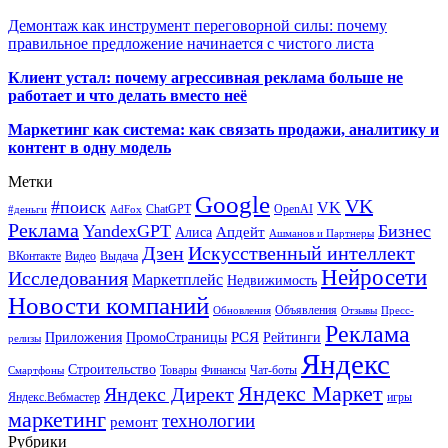
Демонтаж как инструмент переговорной силы: почему
правильное предложение начинается с чистого листа
Клиент устал: почему агрессивная реклама больше не
работает и что делать вместо неё
Маркетинг как система: как связать продажи, аналитику и
контент в одну модель
Метки
Google
VK
#поиск
VK
ChatGPT
OpenAI
#деньги
AdFox
Реклама
YandexGPT
Бизнес
Апдейт
Алиса
Ашманов и Партнеры
Искусственный интеллект
Дзен
ВКонтакте
Видео
Выдача
Нейросети
Исследования
Маркетплейс
Недвижимость
Новости компаний
Объявления
Обновления
Отзывы
Пресс-
Реклама
РСЯ
Приложения
ПромоСтраницы
Рейтинги
релизы
Яндекс
Строительство
Товары
Финансы
Чат-боты
Смартфоны
Яндекс Маркет
Яндекс Директ
Яндекс.Вебмастер
игры
маркетинг
технологии
ремонт
Рубрики