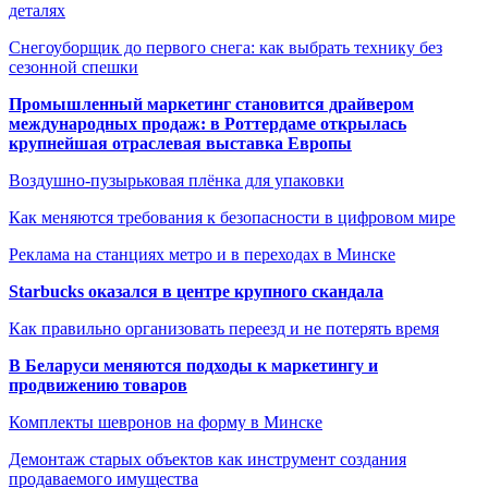
деталях
Снегоуборщик до первого снега: как выбрать технику без
сезонной спешки
Промышленный маркетинг становится драйвером
международных продаж: в Роттердаме открылась
крупнейшая отраслевая выставка Европы
Воздушно-пузырьковая плёнка для упаковки
Как меняются требования к безопасности в цифровом мире
Реклама на станциях метро и в переходах в Минске
Starbucks оказался в центре крупного скандала
Как правильно организовать переезд и не потерять время
В Беларуси меняются подходы к маркетингу и
продвижению товаров
Комплекты шевронов на форму в Минске
Демонтаж старых объектов как инструмент создания
продаваемого имущества