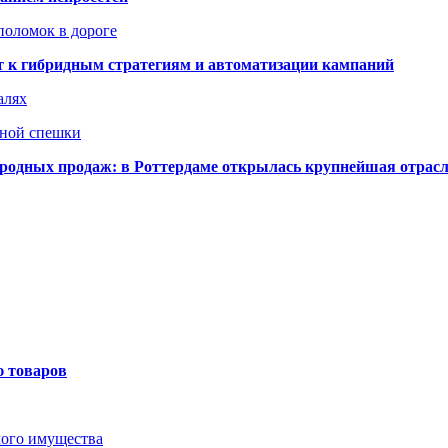
поломок в дороге
ят к гибридным стратегиям и автоматизации кампаний
алях
нной спешки
одных продаж: в Роттердаме открылась крупнейшая отрас
ю товаров
мого имущества