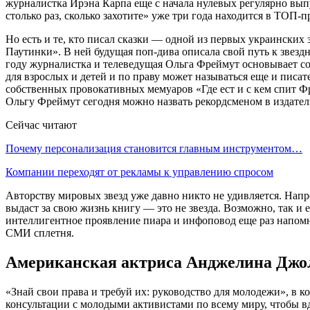
журналистка Ирэна Карпа еще с начала нулевых регулярно вып
столько раз, сколько захотите» уже три года находится в ТОП-п
Но есть и те, кто писал сказки — одной из первых украинских 
Паутинки». В ней будущая поп-дива описала свой путь к звез
году журналистка и телеведущая Ольга Фреймут основывает соб
для взрослых и детей и по праву может называться еще и писат
собственных провокативных мемуаров «Где ест и с кем спит Ф
Ольгу Фреймут сегодня можно назвать рекордсменом в издатель
Сейчас читают
Почему персонализация становится главным инструментом…
Компании переходят от рекламы к управлению спросом
Авторству мировых звезд уже давно никто не удивляется. Напр
выдаст за свою жизнь книгу — это не звезда. Возможно, так и
интеллигентное проявление пиара и инфоповод еще раз напомн
СМИ сплетня.
Американская актриса Анджелина Джол
«Знай свои права и требуй их: руководство для молодежи», в к
консультации с молодыми активистами по всему миру, чтобы в