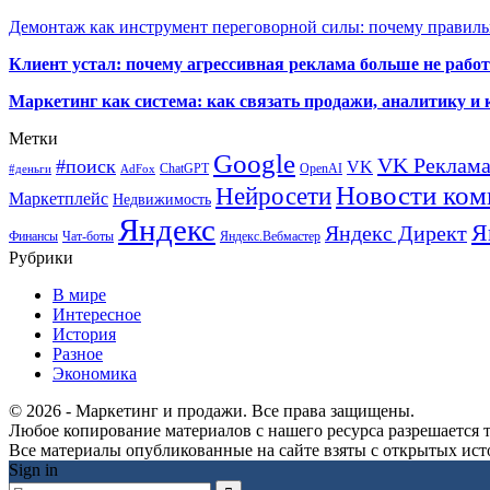
Демонтаж как инструмент переговорной силы: почему правильн
Клиент устал: почему агрессивная реклама больше не работа
Маркетинг как система: как связать продажи, аналитику и 
Метки
Google
VK Реклам
#поиск
VK
ChatGPT
OpenAI
#деньги
AdFox
Новости ком
Нейросети
Маркетплейс
Недвижимость
Яндекс
Я
Яндекс Директ
Финансы
Чат-боты
Яндекс.Вебмастер
Рубрики
В мире
Интересное
История
Разное
Экономика
© 2026 - Маркетинг и продажи. Все права защищены.
Любое копирование материалов с нашего ресурса разрешается т
Все материалы опубликованные на сайте взяты с открытых исто
Sign in