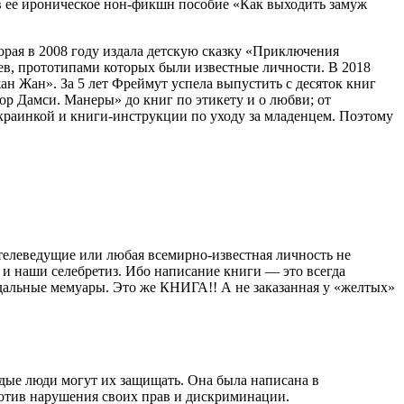
ав ее ироническое нон-фикшн пособие «Как выходить замуж
торая в 2008 году издала детскую сказку «Приключения
ев, прототипами которых были известные личности. В 2018
н Жан». За 5 лет Фреймут успела выпустить с десяток книг
зор Дамси. Манеры» до книг по этикету и о любви; от
Украинкой и книги-инструкции по уходу за младенцем. Поэтому
 телеведущие или любая всемирно-известная личность не
 и наши селебретиз. Ибо написание книги — это всегда
ндальные мемуары. Это же КНИГА!! А не заказанная у «желтых»
лодые люди могут их защищать. Она была написана в
ротив нарушения своих прав и дискриминации.