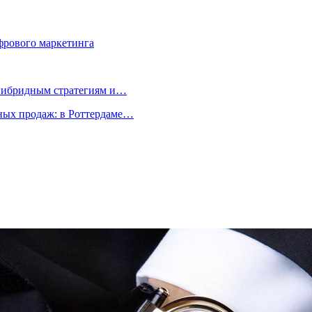
фрового маркетинга
 гибридным стратегиям и…
ых продаж: в Роттердаме…