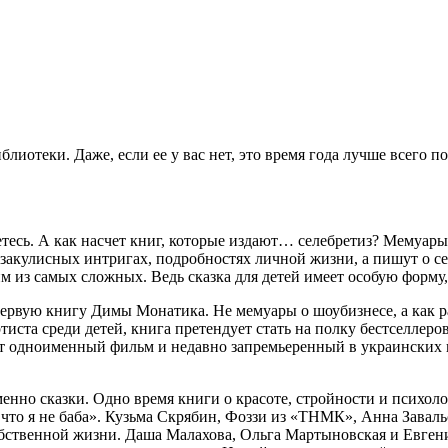
отеки. Даже, если ее у вас нет, это время года лучше всего по
тесь. А как насчет книг, которые издают… селебретиз? Мемуары
 закулисных интригах, подробностях личной жизни, а пишут о с
м из самых сложных. Ведь сказка для детей имеет особую форму,
ервую книгу Димы Монатика. Не мемуары о шоубизнесе, а как ра
тиста среди детей, книга претендует стать на полку бестселлер
т одноименный фильм и недавно запремьеренный в украинских к
менно сказки. Одно время книги о красоте, стройности и психол
 что я не баба». Кузьма Скрябин, Фоззи из «ТНМК», Анна Зава
бственной жизни. Даша Малахова, Ольга Мартыновская и Евген