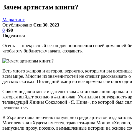
Зачем артистам книги?
Маркетинг
Опубликовано
Сен 30, 2023
0
490
Поделится
Осень — прекрасный сезон для пополнения своей домашней библи
чтобы эту библиотеку начать создавать.
Есть много жанров и авторов, вероятно, которыми вы восхищае
всем мире. Многие из знаменитостей не спешат рассказывать о
детских сказках. Последний жанр во все времена считался одни
Совсем недавно мы с издательством #книголав анонсировали п
которая выйдет осенью в #книголав. Учитывая популярность ар
телеведущей Янины Соколовой «Я, Нина», по которой был сня
реальность».
В Украине пока не очень популярно среди артистов издавать и
Могилевская «Худеем вместе», травести-дива Монро «Хорошо,
выпускали прозу, поэзию, вымышленные истории на основе со