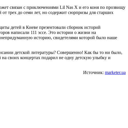
южет связан с приключениями Lil Nas X и его коня по прозвищу
й от трех до семи лет, но содержит сюрпризы для старших
ащиты детей в Киеве презентовали сборник историй
оров написали 111 эссе. Это истории о жизни на
т непридуманную историю, свидетелями которой было наше
исании детской литературы? Совершенно! Как бы то ни было,
й на своих концертах подарил не одну детскую улыбку и
Источник:
marketer.ua