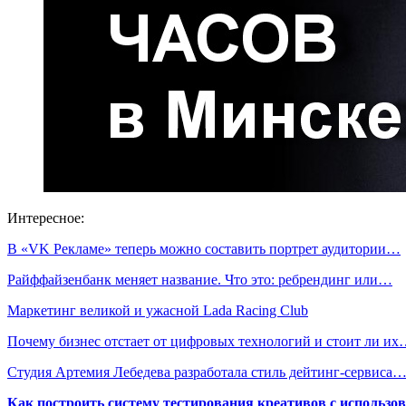
Интересное:
В «VK Рекламе» теперь можно составить портрет аудитории…
Райффайзенбанк меняет название. Что это: ребрендинг или…
Маркетинг великой и ужасной Lada Racing Club
Почему бизнес отстает от цифровых технологий и стоит ли и
Студия Артемия Лебедева разработала стиль дейтинг-сервиса
Как построить систему тестирования креативов с использо