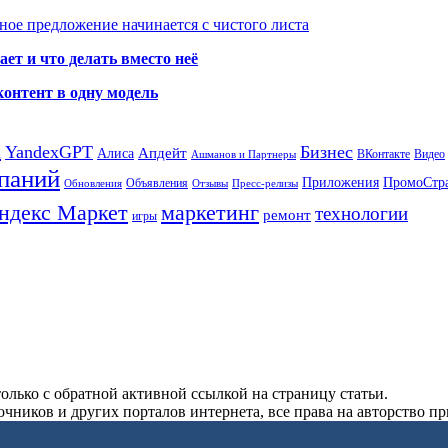
ое предложение начинается с чистого листа
ет и что делать вместо неё
контент в одну модель
а
YandexGPT
Бизнес
Апдейт
Алиса
ВКонтакте
Видео
Ашманов и Партнеры
паний
Приложения
ПромоСтр
Объявления
Обновления
Отзывы
Пресс-релизы
ндекс Маркет
маркетинг
технологии
ремонт
игры
олько с обратной активной ссылкой на страницу статьи.
чников и других порталов интернета, все права на авторство п