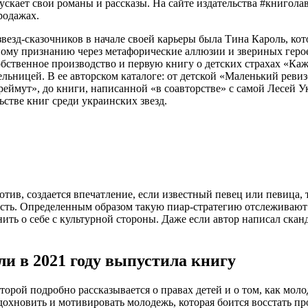
ускает свои романы и рассказы. На сайте издательства #книгол
родажах.
звезд-сказочников в начале своей карьеры была Тина Кароль, ко
дному признанию через метафорические аллюзии и звериных геро
ственное производство и первую книгу о детских страхах «Кажа
ельницей. В ее авторском каталоге: от детской «Маленький реви
реймут», до книги, написанной «в соавторстве» с самой Лесей 
стве книг среди украинских звезд.
отив, создается впечатление, если известный певец или певица,
 есть. Определенным образом такую пиар-стратегию отслеживают
ить о себе с культурной стороны. Даже если автор написал ска
и в 2021 году выпустила книгу
оторой подробно рассказывается о правах детей и о том, как мо
дохновить и мотивировать молодежь, которая боится восстать п