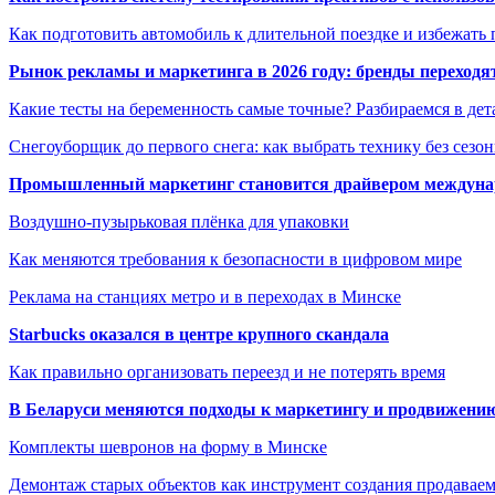
Как подготовить автомобиль к длительной поездке и избежать 
Рынок рекламы и маркетинга в 2026 году: бренды переход
Какие тесты на беременность самые точные? Разбираемся в дет
Снегоуборщик до первого снега: как выбрать технику без сезо
Промышленный маркетинг становится драйвером междунар
Воздушно-пузырьковая плёнка для упаковки
Как меняются требования к безопасности в цифровом мире
Реклама на станциях метро и в переходах в Минске
Starbucks оказался в центре крупного скандала
Как правильно организовать переезд и не потерять время
В Беларуси меняются подходы к маркетингу и продвижени
Комплекты шевронов на форму в Минске
Демонтаж старых объектов как инструмент создания продавае