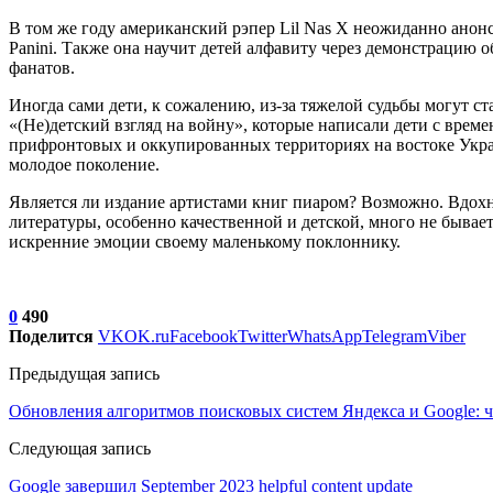
В том же году американский рэпер Lil Nas X неожиданно анонси
Panini. Также она научит детей алфавиту через демонстрацию о
фанатов.
Иногда сами дети, к сожалению, из-за тяжелой судьбы могут с
«(Не)детский взгляд на войну», которые написали дети с вре
прифронтовых и оккупированных территориях на востоке Укра
молодое поколение.
Является ли издание артистами книг пиаром? Возможно. Вдох
литературы, особенно качественной и детской, много не бывае
искренние эмоции своему маленькому поклоннику.
0
490
Поделится
VK
OK.ru
Facebook
Twitter
WhatsApp
Telegram
Viber
Предыдущая запись
Обновления алгоритмов поисковых систем Яндекса и Google: чт
Следующая запись
Google завершил September 2023 helpful content update