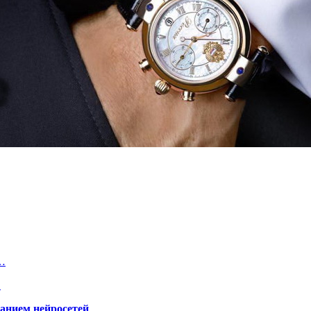
х…
…
ванием нейросетей