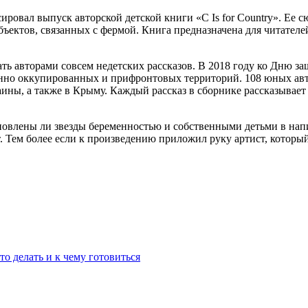
ровал выпуск авторской детской книги «C Is for Country». Ее с
бъектов, связанных с фермой. Книга предназначена для читателе
тать авторами совсем недетских рассказов. В 2018 году ко Дню з
менно оккупированных и прифронтовых территорий. 108 юных авт
ины, а также в Крыму. Каждый рассказ в сборнике рассказывае
новлены ли звезды беременностью и собственными детьми в нап
т. Тем более если к произведению приложил руку артист, которы
о делать и к чему готовиться