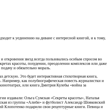
дходит к уединению на диване с интересной книгой, и к тому,
 и откровения звезд всегда пользовались особым спросом во
екретах красоты, похудении, преодолении комплексов или даже
 подачу и обязательно мораль.
з детскую. Это будет интерактивная стихотворная книга,
ов. Например, как полубиографическая повесть журналистки и
инотеатрах, или книга Дмитрия Кулебы «война за
огии издавали: Ольга Сумская «Секреты красоты», Наталья
льская из группы «Алиби» и футболист Александр Шовковский
ий Клопотенко подарили свои рецептурные книги. Певица и