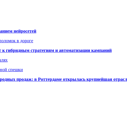
ванием нейросетей
поломок в дороге
ят к гибридным стратегиям и автоматизации кампаний
алях
нной спешки
одных продаж: в Роттердаме открылась крупнейшая отрас