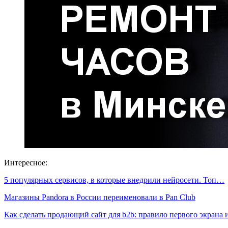
Интересное:
5 популярных сервисов, в которые внедрили нейросети. Топ…
Магазины Pandora в России переименовали в Pan Club
Как сделать продающий сайт для b2b: правило первого экрана