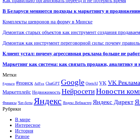
Как правильно организовать переезд и не потерять время
В Беларуси меняются подходы к маркетингу и продвижени
Комплекты шевронов на форму в Минске
Демонтаж старых объектов как инструмент создания продавае
Демонтаж как инструмент переговорной силы: почему правильн
Клиент устал: почему агрессивная реклама больше не работа
Маркетинг как система: как связать продажи, аналитику и 
Метки
Google
VK Реклам
#поиск
VK
ChatGPT
OpenAI
#деньги
AdFox
Новости ком
Нейросети
Маркетплейс
Недвижимость
Яндекс
Я
Яндекс Директ
Финансы
Чат-боты
Яндекс.Вебмастер
Рубрики
В мире
Интересное
История
Разное