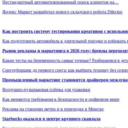
Нестандартный автоматизированный поиск клиентов на…
Яндекс Маркет разработал нового складского робота Dilectus
Как построить систему тестирования креативов с использо
Как подготовить автомобиль к длительной поездке и избежать 
Рынок рекламы и маркетинга в 2026 году: бренды переход
Какие тесты на беременность самые точные? Разбираемся в дет
Снегоуборщик до первого снега: как выбрать технику без сезо
Промышленный маркетинг становится драйвером междунар
Воздушно-пузырьковая плёнка для упаковки
Как меняются требования к безопасности в цифровом мире
Реклама на станциях метро и в переходах в Минске
Starbucks оказался в центре крупного скандала