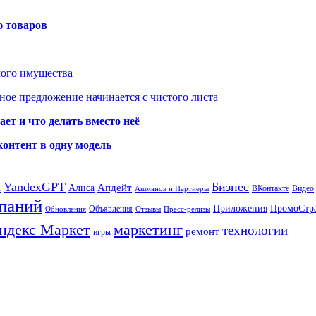
ю товаров
мого имущества
ое предложение начинается с чистого листа
ет и что делать вместо неё
контент в одну модель
а
YandexGPT
Бизнес
Апдейт
Алиса
ВКонтакте
Видео
Ашманов и Партнеры
паний
Приложения
ПромоСтр
Объявления
Обновления
Отзывы
Пресс-релизы
ндекс Маркет
маркетинг
технологии
ремонт
игры