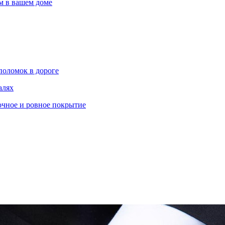
м в вашем доме
поломок в дороге
алях
очное и ровное покрытие