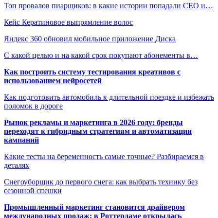
Топ провалов пиарщиков: в какие истории попадали СЕО и…
Кейс Кератиновое выпрямление волос
Яндекс 360 обновил мобильное приложение Диска
С какой целью и на какой срок покупают абонементы в…
Как построить систему тестирования креативов с
использованием нейросетей
Как подготовить автомобиль к длительной поездке и избежать
поломок в дороге
Рынок рекламы и маркетинга в 2026 году: бренды
переходят к гибридным стратегиям и автоматизации
кампаний
Какие тесты на беременность самые точные? Разбираемся в
деталях
Снегоуборщик до первого снега: как выбрать технику без
сезонной спешки
Промышленный маркетинг становится драйвером
международных продаж: в Роттердаме открылась