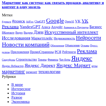
Маркетинг как система: как связать продажи, аналитику и
контент в одну модель
Метки
Google
VK
#поиск
VK
ChatGPT
OpenAI
#деньги
AdFox
Реклама
YandexGPT
Бизнес
Апдейт
Алиса
Ашманов и Партнеры
Искусственный интеллект
Дзен
ВКонтакте
Видео
Выдача
Нейросети
Исследования
Маркетплейс
Недвижимость
Новости компаний
Объявления
Обновления
Отзывы
Пресс-
Реклама
РСЯ
Приложения
ПромоСтраницы
Рейтинги
релизы
Яндекс
Строительство
Товары
Финансы
Чат-боты
Смартфоны
Яндекс Маркет
Яндекс Директ
Яндекс.Вебмастер
игры
маркетинг
технологии
ремонт
Рубрики
В мире
Интересное
История
Разное
Экономика