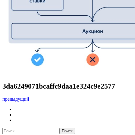
3da6249071bcaffc9daa1e324c9e2577
предыдущий