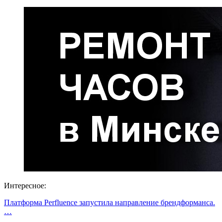
Интересное:
Платформа Perfluence запустила направление брендформанса.
…