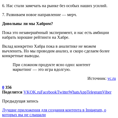
6. Нас стали замечать на рынке без особых наших усилий.
7. Развиваем новое направление — мерч.
Довольны ли мы Хабром?
Пока это незавершённый эксперимент, и нас есть амбиции
набрать хорошие рейтинги на Хабре.
Вклад конкретно Хабра пока в аналитике не можем
вычленить. Но мы проводим анализ, и скоро сделаем более
конкретные выводы.
При сложном продукте ясно одно: контент
маркетинг — это игра вдолгую.
Источник:
vc.ru
0
356
Поделится
VK
OK.ru
Facebook
Twitter
WhatsApp
Telegram
Viber
Предыдущая запись
Лучшие приложения для создания контента в Instagram, о
которых вы не слышали