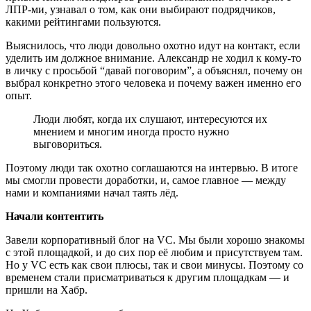
ЛПР-ми, узнавал о том, как они выбирают подрядчиков,
какими рейтингами пользуются.
Выяснилось, что люди довольно охотно идут на контакт, если
уделить им должное внимание. Александр не ходил к кому-то
в личку с просьбой “давай поговорим”, а объяснял, почему он
выбрал конкретно этого человека и почему важен именно его
опыт.
Люди любят, когда их слушают, интересуются их
мнением и многим иногда просто нужно
выговориться.
Поэтому люди так охотно соглашаются на интервью. В итоге
мы смогли провести доработки, и, самое главное — между
нами и компаниями начал таять лёд.
Начали контентить
Завели корпоративный блог на VC. Мы были хорошо знакомы
с этой площадкой, и до сих пор её любим и присутствуем там.
Но у VC есть как свои плюсы, так и свои минусы. Поэтому со
временем стали присматриваться к другим площадкам — и
пришли на Хабр.