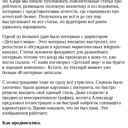
На Хабре мы начали публиковать пояснительные статьи про
рейтинги, размещали полезную аналитику и исследования,
интервью с представителями агентств, где спрашивали про
агентский бизнес. Получалось не всё и до сих пор
выстреливают не все статьи, но аудиторию всё равно
удавалось наращивать.
Одной из больших удач было интервью с директором
«Детского мира». Этот материал внезапно выстрелил, его
репостили и обсуждали в крупных маркетинговых telegram-
каналах. Статья заложила фундамент для дальнейших
интервью, потому что когда мы приходили к кому-то, уже
могли сказать: «С нами поговорил «Детский мир» и вы будете
в хорошей компании». Кстати, на текущий момент уже
больше 40 интервью записали.
С иллюстрациями тоже не сразу всё утряслось. Сначала было
хаотично: брали разные картинки с интернета, но быстро
решили выодить своё единый стиль. Даже спорили: я
продвигал консервативную графику, коллега Александр
предложил иллюстрации а-ля быстрый набросок спешащего
карикатуриста. Время показало, что он был прав. Эти
изображения работают.
Как продвигались