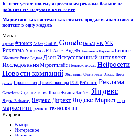
Клиент устал: почему агрессивная реклама больше не
работает и что делать вместо неё
Маркетинг как система: как связать продажи, аналитику и
контент в одну модель
Метки
Google
VK
#поиск
VK
ChatGPT
OpenAI
#деньги
AdFox
Реклама
YandexGPT
Бизнес
Апдейт
Алиса
Ашманов и Партнеры
Искусственный интеллект
Дзен
ВКонтакте
Видео
Выдача
Нейросети
Исследования
Маркетплейс
Недвижимость
Новости компаний
Объявления
Обновления
Отзывы
Пресс-
Реклама
РСЯ
Приложения
ПромоСтраницы
Рейтинги
релизы
Яндекс
Строительство
Товары
Финансы
Чат-боты
Смартфоны
Яндекс Маркет
Яндекс Директ
Яндекс.Вебмастер
игры
маркетинг
технологии
ремонт
Рубрики
В мире
Интересное
История