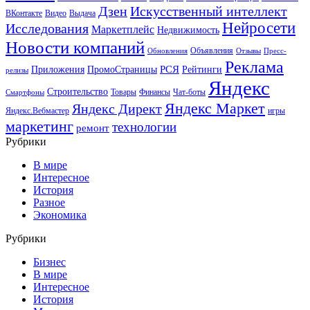
Искусственный интеллект
Дзен
ВКонтакте
Видео
Выдача
Нейросети
Исследования
Маркетплейс
Недвижимость
Новости компаний
Объявления
Обновления
Отзывы
Пресс-
Реклама
РСЯ
Приложения
ПромоСтраницы
Рейтинги
релизы
Яндекс
Строительство
Товары
Финансы
Чат-боты
Смартфоны
Яндекс Маркет
Яндекс Директ
Яндекс.Вебмастер
игры
маркетинг
технологии
ремонт
Рубрики
В мире
Интересное
История
Разное
Экономика
Рубрики
Бизнес
В мире
Интересное
История