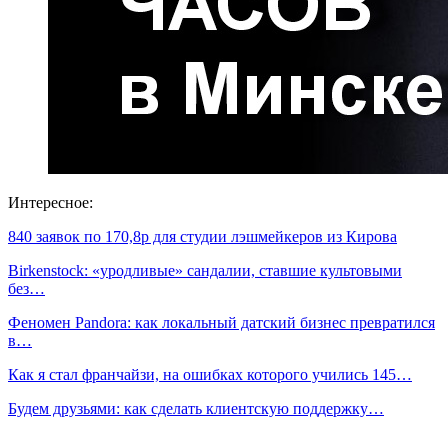
Интересное:
840 заявок по 170,8р для студии лэшмейкеров из Кирова
Birkenstock: «уродливые» сандалии, ставшие культовыми
без…
Феномен Pandora: как локальный датский бизнес превратился
в…
Как я стал франчайзи, на ошибках которого учились 145…
Будем друзьями: как сделать клиентскую поддержку…