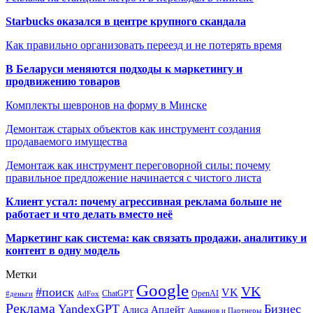
Starbucks оказался в центре крупного скандала
Как правильно организовать переезд и не потерять время
В Беларуси меняются подходы к маркетингу и
продвижению товаров
Комплекты шевронов на форму в Минске
Демонтаж старых объектов как инструмент создания
продаваемого имущества
Демонтаж как инструмент переговорной силы: почему
правильное предложение начинается с чистого листа
Клиент устал: почему агрессивная реклама больше не
работает и что делать вместо неё
Маркетинг как система: как связать продажи, аналитику и
контент в одну модель
Метки
Google
VK
#поиск
VK
ChatGPT
OpenAI
#деньги
AdFox
Реклама
YandexGPT
Бизнес
Апдейт
Алиса
Ашманов и Партнеры