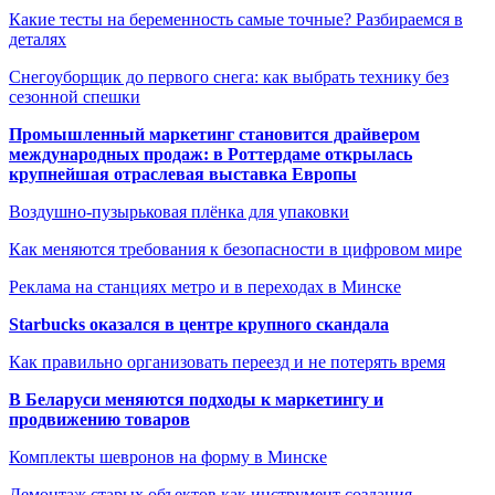
Какие тесты на беременность самые точные? Разбираемся в
деталях
Снегоуборщик до первого снега: как выбрать технику без
сезонной спешки
Промышленный маркетинг становится драйвером
международных продаж: в Роттердаме открылась
крупнейшая отраслевая выставка Европы
Воздушно-пузырьковая плёнка для упаковки
Как меняются требования к безопасности в цифровом мире
Реклама на станциях метро и в переходах в Минске
Starbucks оказался в центре крупного скандала
Как правильно организовать переезд и не потерять время
В Беларуси меняются подходы к маркетингу и
продвижению товаров
Комплекты шевронов на форму в Минске
Демонтаж старых объектов как инструмент создания