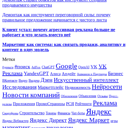
продаваемого имущества
Демонтаж как инструмент переговорной силы: почему
правильное предложение начинается с чистого листа
Клиент устал: почему агрессивная реклама больше не
работает и что делать вместо неё
Маркетинг как система: как связать продажи, аналитику и
контент в одну модель
Метки
Google
VK
#поиск
VK
ChatGPT
OpenAI
#деньги
AdFox
Реклама
YandexGPT
Бизнес
Апдейт
Алиса
Ашманов и Партнеры
Искусственный интеллект
Дзен
ВКонтакте
Видео
Выдача
Нейросети
Исследования
Маркетплейс
Недвижимость
Новости компаний
Объявления
Обновления
Отзывы
Пресс-
Реклама
РСЯ
Приложения
ПромоСтраницы
Рейтинги
релизы
Яндекс
Строительство
Товары
Финансы
Чат-боты
Смартфоны
Яндекс Маркет
Яндекс Директ
Яндекс.Вебмастер
игры
маркетинг
технологии
ремонт