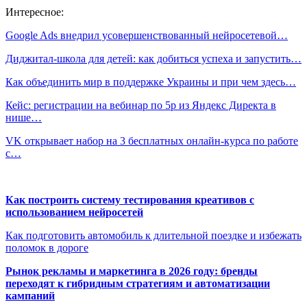
Интересное:
Google Ads внедрил усовершенствованный нейросетевой…
Диджитал-школа для детей: как добиться успеха и запустить…
Как объединить мир в поддержке Украины и при чем здесь…
Кейс: регистрации на вебинар по 5р из Яндекс Директа в
нише…
VK открывает набор на 3 бесплатных онлайн-курса по работе
с…
Как построить систему тестирования креативов с
использованием нейросетей
Как подготовить автомобиль к длительной поездке и избежать
поломок в дороге
Рынок рекламы и маркетинга в 2026 году: бренды
переходят к гибридным стратегиям и автоматизации
кампаний