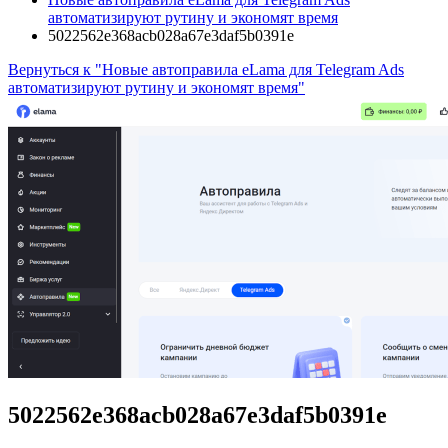
автоматизируют рутину и экономят время
5022562e368acb028a67e3daf5b0391e
Вернуться к "Новые автоправила eLama для Telegram Ads
автоматизируют рутину и экономят время"
5022562e368acb028a67e3daf5b0391e