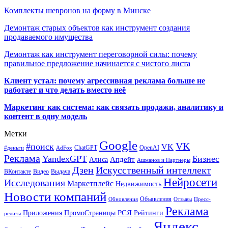
Комплекты шевронов на форму в Минске
Демонтаж старых объектов как инструмент создания
продаваемого имущества
Демонтаж как инструмент переговорной силы: почему
правильное предложение начинается с чистого листа
Клиент устал: почему агрессивная реклама больше не
работает и что делать вместо неё
Маркетинг как система: как связать продажи, аналитику и
контент в одну модель
Метки
Google
VK
#поиск
VK
ChatGPT
OpenAI
#деньги
AdFox
Реклама
YandexGPT
Бизнес
Апдейт
Алиса
Ашманов и Партнеры
Искусственный интеллект
Дзен
ВКонтакте
Видео
Выдача
Нейросети
Исследования
Маркетплейс
Недвижимость
Новости компаний
Объявления
Обновления
Отзывы
Пресс-
Реклама
РСЯ
Приложения
ПромоСтраницы
Рейтинги
релизы
Яндекс