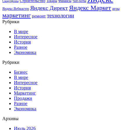
Строительство
Товары
Финансы
Чат-боты
Смартфоны
Яндекс Маркет
Яндекс Директ
Яндекс.Вебмастер
игры
маркетинг
технологии
ремонт
Рубрики
В мире
Интересное
История
Разное
Экономика
Рубрики
Бизнес
В мире
Интересное
История
Маркетинг
Продажи
Разное
Экономика
Архивы
Июль 2026