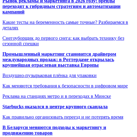
Рынок рекламы и маркетинга в 2026 году: бренды
переходят к гибридным стратегиям и автоматизации
кампаний
Какие тесты на беременность самые точные? Разбираемся в
деталях
Снегоуборщик до первого снега: как выбрать технику без
сезонной спешки
Промышленный маркетинг становится драйвером
международных продаж: в Роттердаме открылась
крупнейшая отраслевая выставка Европы
Воздушно-пузырьковая плёнка для упаковки
Как меняются требования к безопасности в цифровом мире
Реклама на станциях метро и в переходах в Минске
Starbucks оказался в центре крупного скандала
Как правильно организовать переезд и не потерять время
В Беларуси меняются подходы к маркетингу и
продвижению товаров