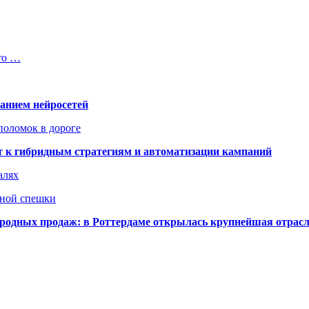
то …
ванием нейросетей
поломок в дороге
ят к гибридным стратегиям и автоматизации кампаний
алях
нной спешки
одных продаж: в Роттердаме открылась крупнейшая отрас