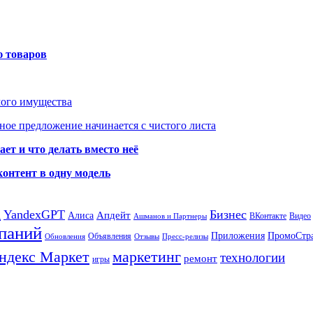
ю товаров
мого имущества
ое предложение начинается с чистого листа
ет и что делать вместо неё
контент в одну модель
а
YandexGPT
Бизнес
Апдейт
Алиса
ВКонтакте
Видео
Ашманов и Партнеры
паний
Приложения
ПромоСтр
Объявления
Обновления
Отзывы
Пресс-релизы
ндекс Маркет
маркетинг
технологии
ремонт
игры