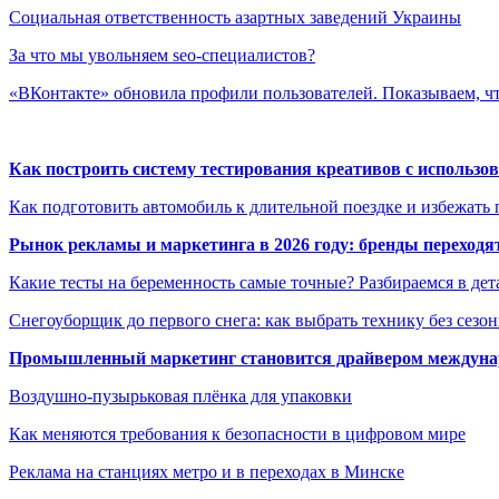
Социальная ответственность азартных заведений Украины
За что мы увольняем seo-специалистов?
«ВКонтакте» обновила профили пользователей. Показываем, ч
Как построить систему тестирования креативов с использо
Как подготовить автомобиль к длительной поездке и избежать 
Рынок рекламы и маркетинга в 2026 году: бренды переход
Какие тесты на беременность самые точные? Разбираемся в дет
Снегоуборщик до первого снега: как выбрать технику без сезо
Промышленный маркетинг становится драйвером междунар
Воздушно-пузырьковая плёнка для упаковки
Как меняются требования к безопасности в цифровом мире
Реклама на станциях метро и в переходах в Минске