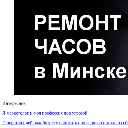
Интересное:
Я маркетолог и моя профессия под угрозой
Генератор идей: как бизнесу написать продающую статью о себ