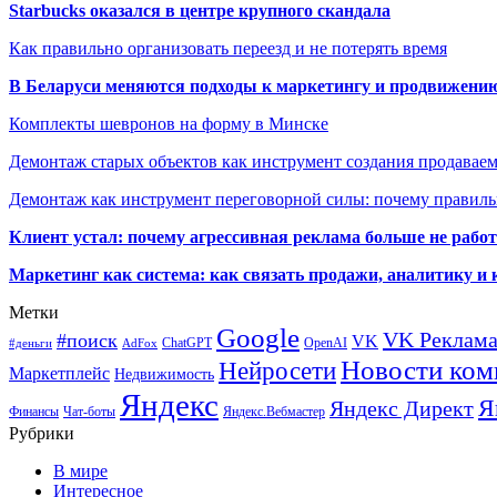
Starbucks оказался в центре крупного скандала
Как правильно организовать переезд и не потерять время
В Беларуси меняются подходы к маркетингу и продвижени
Комплекты шевронов на форму в Минске
Демонтаж старых объектов как инструмент создания продавае
Демонтаж как инструмент переговорной силы: почему правильн
Клиент устал: почему агрессивная реклама больше не работа
Маркетинг как система: как связать продажи, аналитику и 
Метки
Google
VK Реклам
#поиск
VK
ChatGPT
OpenAI
#деньги
AdFox
Новости ком
Нейросети
Маркетплейс
Недвижимость
Яндекс
Я
Яндекс Директ
Финансы
Чат-боты
Яндекс.Вебмастер
Рубрики
В мире
Интересное