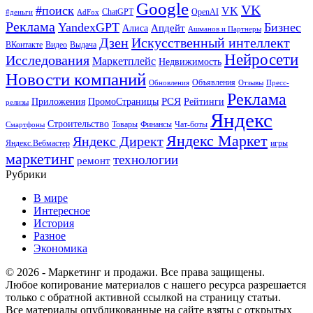
Google
VK
#поиск
VK
ChatGPT
OpenAI
#деньги
AdFox
Реклама
YandexGPT
Бизнес
Апдейт
Алиса
Ашманов и Партнеры
Искусственный интеллект
Дзен
ВКонтакте
Видео
Выдача
Нейросети
Исследования
Маркетплейс
Недвижимость
Новости компаний
Объявления
Обновления
Отзывы
Пресс-
Реклама
РСЯ
Приложения
ПромоСтраницы
Рейтинги
релизы
Яндекс
Строительство
Товары
Финансы
Чат-боты
Смартфоны
Яндекс Маркет
Яндекс Директ
Яндекс.Вебмастер
игры
маркетинг
технологии
ремонт
Рубрики
В мире
Интересное
История
Разное
Экономика
© 2026 - Маркетинг и продажи. Все права защищены.
Любое копирование материалов с нашего ресурса разрешается
только с обратной активной ссылкой на страницу статьи.
Все материалы опубликованные на сайте взяты с открытых